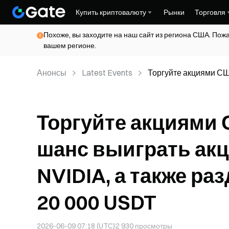
Купить криптовалюту
Рынки
Торговля
Похоже, вы заходите на наш сайт из региона США. Пож
вашем регионе.
Анонсы
Latest Events
Торгуйте акциями СШ
Microsoft и NVIDIA, 
Торгуйте акциями 
шанс выиграть акци
NVIDIA, а также р
20 000 USDT
2026-06-09 07:18 (UTC)
2 930
просмотры