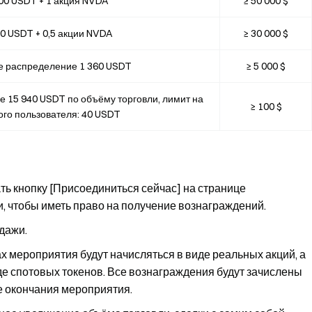
00 USDT + 1 акция NVDA
≥ 50 000 $
0 USDT + 0,5 акции NVDA
≥ 30 000 $
е распределение 1 360 USDT
≥ 5 000 $
 15 940 USDT по объёму торговли, лимит на
≥ 100 $
ого пользователя: 40 USDT
ь кнопку [Присоединиться сейчас] на странице
, чтобы иметь право на получение вознаграждений.
дажи.
 мероприятия будут начисляться в виде реальных акций, а
е спотовых токенов. Все вознаграждения будут зачислены
ле окончания мероприятия.