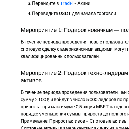
Перейдите в
TradFi
– Акции
Переведите USDT для начала торговли
Мероприятие 1: Подарок новичкам — пол
В течение периода проведения новые пользовател
спотовую сделку с американскими акциями, могут 
квалифицированных пользователей.
Мероприятие 2: Подарок техно-лидерам 
активов
В течение периода проведения пользователи, чьи 
сумму ≥ 100 $ и войдут в число 5 000 лидеров по 
прироста, при максимуме 0,5 акции MSFT на одног
порядке уменьшения суммы прироста до полного 
Примечание: Прирост активов = Спотовые активы 
Спотовые активы в американских акциях на момен