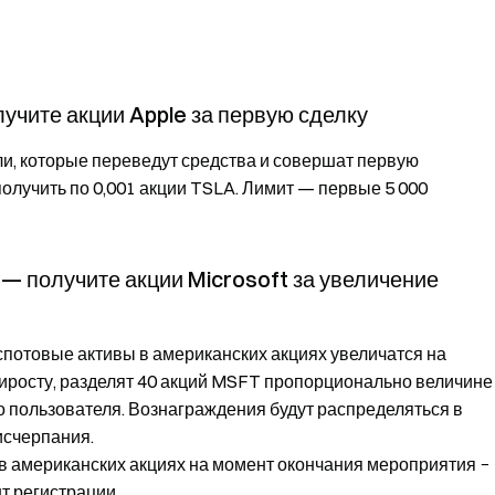
учите акции Apple за первую сделку
и, которые переведут средства и совершат первую
получить по 0,001 акции TSLA. Лимит — первые 5 000
— получите акции Microsoft за увеличение
спотовые активы в американских акциях увеличатся на
приросту, разделят 40 акций MSFT пропорционально величине
о пользователя. Вознаграждения будут распределяться в
исчерпания.
в американских акциях на момент окончания мероприятия −
т регистрации