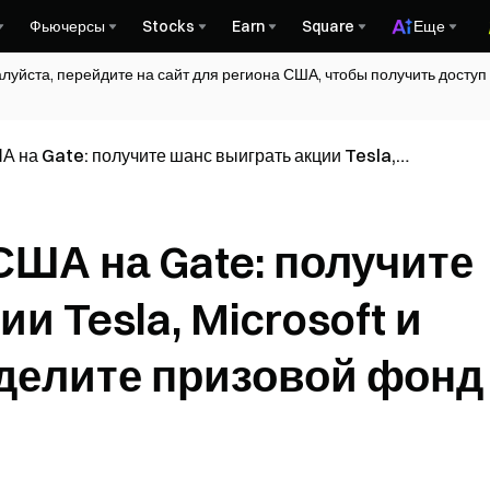
Фьючерсы
Stocks
Earn
Square
Еще
алуйста, перейдите на сайт для региона США, чтобы получить досту
А на Gate: получите шанс выиграть акции Tesla,
а также разделите призовой фонд 20 000 USDT
США на Gate: получите
и Tesla, Microsoft и
азделите призовой фонд