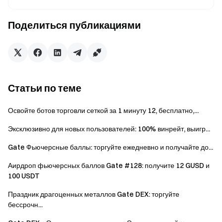
сумму не менее 1 000 $, чтобы
Фьючерсный
получить 1 попытку розыгрыша
Поделиться публикациями
запуск
(ограничено первыми 2 000
участников)
Совершайте фьючерсные сделки
Фьючерсный
объемом 5 000 $ ежедневно, чтобы
челлендж
получить 1 попытку розыгрыша (один
Статьи по теме
роста
раз в день)
Освойте ботов торговли сеткой за 1 минуту 12, бесплатно,...
Сделайте прогноз на минимальную
Эксклюзивно для новых пользователей: 100% винрейт, выигр...
Запуск
сумму 100 $, чтобы получить 1
прогнозов
попытку розыгрыша (ограничено
Gate Фьючерсные баллы: торгуйте ежедневно и получайте до...
первыми 1 000 участников)
Аирдроп фьючерсных баллов Gate #128: получите 12 GUSD и
100 USDT
Совершайте ставки на рынке
Челлендж
прогнозов на сумму 500 $ ежедневно,
роста
Праздник драгоценных металлов Gate DEX: торгуйте
чтобы получить 1 попытку розыгрыша
прогнозов
бессрочн...
(один раз в день)