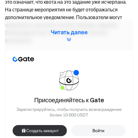
это означает, что квота на это задание уже исчерпана.
На странице мероприятия не будет отображаться
дополнительное уведомление. Пользователи могут
продолжить участие в соответствующих заданиях
Читать далее
[Челлендж роста], чтобы заработать попытки
розыгрыша.
Тип задания
Требование
Совершите спот-сделки на сумму не
менее 200 $, чтобы получить 1
Спот-запуск
попытку розыгрыша (ограничено
первыми 1 000 участников)
Присоединяйтесь к Gate
Спот-
Совершайте спот-сделки объемом 1
Зарегистрируйтесь, чтобы получить вознаграждение
более 10 000 USDT
челлендж
000 $ ежедневно, чтобы получить 1
роста
попытку розыгрыша (один раз в день)
Создать аккаунт
Войти
Совершите фьючерсные сделки на