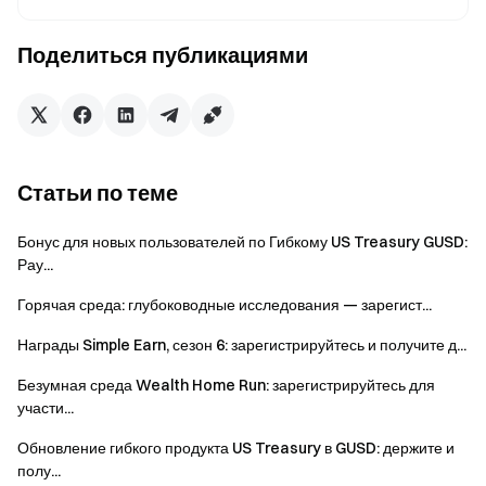
комиссии за погашение динамически
корректируются в зависимости от рыночных условий
Поделиться публикациями
(пожалуйста, обратитесь к странице погашения для
получения подробной информации). Быстрое
получение обычно зачисляется в течение 5 минут
после подачи запроса, в то время как Стандартное
получение будет зачислено на D+3 после даты
Статьи по теме
подачи.
Расчет максимальной APR:
Бонус для новых пользователей по Гибкому US Treasury GUSD:
Рау...
Макс. APR = Расчетная APR + Бонусная APR
Горячая среда: глубоководные исследования — зарегист...
Макс. APR не фиксирована и будет ежедневно
колебаться в зависимости от рыночных условий и
Награды Simple Earn, сезон 6: зарегистрируйтесь и получите д...
устойчивости продукта.
Безумная среда Wealth Home Run: зарегистрируйтесь для
Бонусная APR и повышение процента являются
участи...
частью постоянного механизма вознаграждения
Обновление гибкого продукта US Treasury в GUSD: держите и
платформы, распределяются на счета
полу...