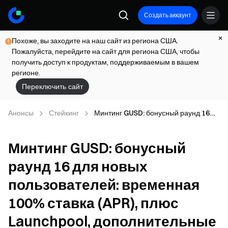
Создать аккаунт
Похоже, вы заходите на наш сайт из региона США.
Пожалуйста, перейдите на сайт для региона США, чтобы
получить доступ к продуктам, поддерживаемым в вашем
регионе.
Переключить сайт
Анонсы
Стейкинг
Минтинг GUSD: бонусный раунд 16
для новых пользователей: временная
100% ставка (APR), плюс Launchpool,
Минтинг GUSD: бонусный
дополнительные награды.
раунд 16 для новых
пользователей: временная
100% ставка (APR), плюс
Launchpool, дополнительные