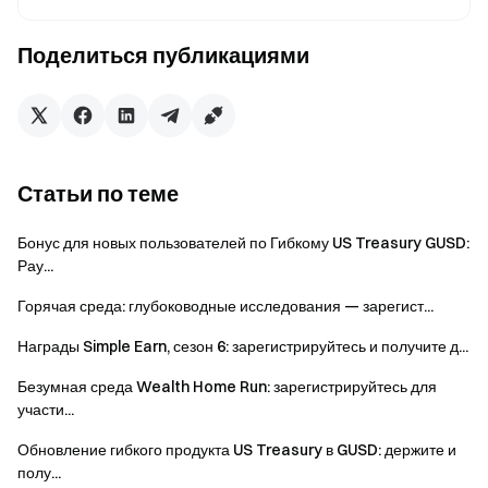
также есть личный лимит бонусных вознаграждений
— как только он будет достигнут, дополнительные
Поделиться публикациями
вознаграждения начисляться не будут. Бонусные
вознаграждения начисляются только на
подходящую часть основного капитала в каждом
ордере.
Статьи по теме
Для обеспечения честности и защиты интересов
всех участников любые мошеннические действия
Бонус для новых пользователей по Гибкому US Treasury GUSD:
строго запрещены в ходе мероприятия. Нарушители
Рау...
будут немедленно дисквалифицированы.
Горячая среда: глубоководные исследования — зарегист...
Предупреждение о рисках: На торговлю
криптовалютами влияют рыночные и политические
Награды Simple Earn, сезон 6: зарегистрируйтесь и получите д...
факторы, и она может быть крайне волатильной.
Безумная среда Wealth Home Run: зарегистрируйтесь для
Рынок очень волатилен, и ценовые колебания
участи...
трудно предсказать. Пожалуйста, осознавайте риски
Обновление гибкого продукта US Treasury в GUSD: держите и
и торгуйте с осторожностью.
полу...