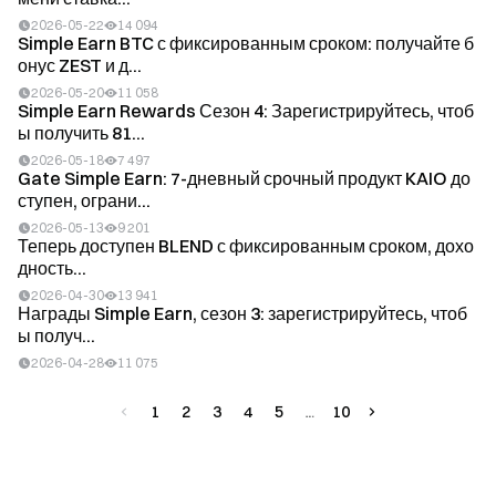
2026-05-22
14 094
Simple Earn BTC с фиксированным сроком: получайте б
онус ZEST и д...
2026-05-20
11 058
Simple Earn Rewards Сезон 4: Зарегистрируйтесь, чтоб
ы получить 81...
2026-05-18
7 497
Gate Simple Earn: 7-дневный срочный продукт KAIO до
ступен, ограни...
2026-05-13
9 201
Теперь доступен BLEND с фиксированным сроком, дохо
дность...
2026-04-30
13 941
Награды Simple Earn, сезон 3: зарегистрируйтесь, чтоб
ы получ...
2026-04-28
11 075
1
2
3
4
5
10