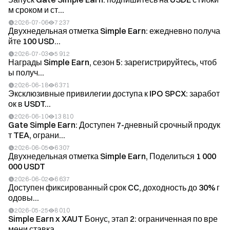
м сроком и ст...
2026-07-06
7 237
Двухнедельная отметка Simple Earn: ежедневно получа
йте 100 USD...
2026-07-03
5 912
Награды Simple Earn, сезон 5: зарегистрируйтесь, чтоб
ы получ...
2026-06-18
6 371
Эксклюзивные привилегии доступа к IPO SPCX: заработ
ок в USDT...
2026-06-10
13 810
Gate Simple Earn: Доступен 7-дневный срочный продук
т TEA, ограни...
2026-06-05
6 307
Двухнедельная отметка Simple Earn, Поделиться 1 000
000 USDT
2026-06-02
6 637
Доступен фиксированный срок CC, доходность до 30% г
одовы...
2026-05-25
8 010
Simple Earn x XAUT Бонус, этап 2: ограниченная по вре
мени ставка...