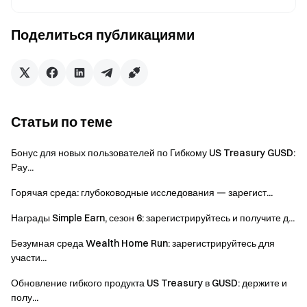
осторожность и торгуйте ответственно.
Отказ от ответственности: пользователи из
Поделиться публикациями
Великобритании и других регионов с ограниченным
доступом не могут участвовать в этом мероприятии.
(Для получения подробной информации о регионах
с ограничениями, пожалуйста, ознакомьтесь с
Пользовательским соглашением
.)
Статьи по теме
Бонус для новых пользователей по Гибкому US Treasury GUSD:
Команда Gate
Рау...
13 мая 2026 г.
Горячая среда: глубоководные исследования — зарегист...
Награды Simple Earn, сезон 6: зарегистрируйтесь и получите д...
Проводник в мир криптовалют
Безумная среда Wealth Home Run: зарегистрируйтесь для
Торгуйте более 4,900 криптовалютами безопасно,
участи...
быстро и легко
Обновление гибкого продукта US Treasury в GUSD: держите и
Начните действовать уже сейчас
полу...
Зарегистрируйтесь
и получите до $10000 в