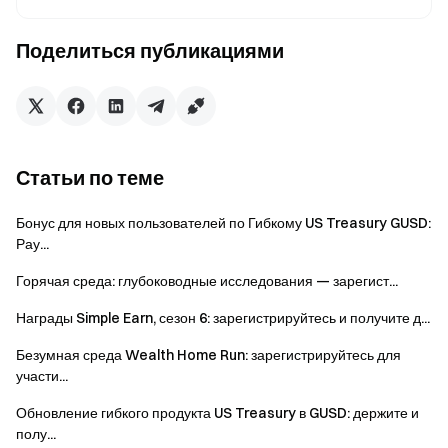
могут получить дополнительные награды в зависимости
от чистого депозита и совокупной суммы подписки за
Поделиться публикациями
время акции, а также шанс выиграть NVIDIA DGX Spark.
Награды начисляются по наивысшему достигнутому
уровню и не суммируются.
Подпишитесь Сейчас
Статьи по теме
Бонус для новых пользователей по Гибкому US Treasury GUSD:
Рау...
Горячая среда: глубоководные исследования — зарегист...
Награды Simple Earn, сезон 6: зарегистрируйтесь и получите д...
Примечания
Безумная среда Wealth Home Run: зарегистрируйтесь для
участи...
Количество продуктов по акции ограничено,
выдача осуществляется в порядке очереди.
Обновление гибкого продукта US Treasury в GUSD: держите и
полу...
Подробные правила подписки, погашения и