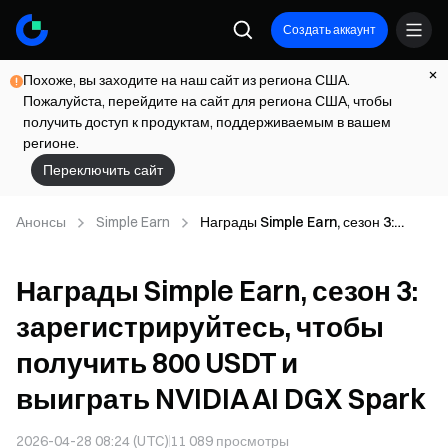
Создать аккаунт
Похоже, вы заходите на наш сайт из региона США.
Пожалуйста, перейдите на сайт для региона США, чтобы
получить доступ к продуктам, поддерживаемым в вашем
регионе.
Переключить сайт
Анонсы
Simple Earn
Награды Simple Earn, сезон 3:
зарегистрируйтесь, чтобы получить
800 USDT и выиграть NVIDIA AI
Награды Simple Earn, сезон 3:
DGX Spark
зарегистрируйтесь, чтобы
получить 800 USDT и
выиграть NVIDIA AI DGX Spark
2026-04-28 08:24 (UTC)
11 089
просмотры