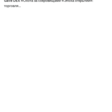
Gate DEX «Охота за сокровищами «Эпоха открытий»:
№4–20
объему торгов,
500 000 000 $
торговля...
максимум 1 000 $
на человека
Разделят 10 000 $
пропорционально
№21–100
объему торгов,
200 000 000 $
максимум 500 $
на человека
Разделят 10 000 $
пропорционально
Остальные
объему торгов,
5 000 $
максимум 200 $
на человека
Призовой фонд 2: команда-победитель
разблокирует 24 000 $