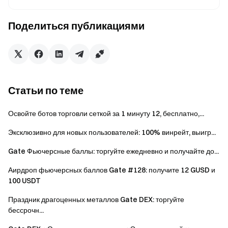
команды ≥ 10 000 000 000 $
Поделиться публикациями
Мин. объем
торгов
фьючерсами
Место
Награда
на выбранный
токен команды
Статьи по теме
(USDT)
Освойте ботов торговли сеткой за 1 минуту 12, бесплатно,...
2 000 000 000
№1
10 000 $
$
Эксклюзивно для новых пользователей: 100% винрейт, выигр...
Gate Фьючерсные баллы: торгуйте ежедневно и получайте до...
1 000 000 000
№2
6 000 $
$
Аирдроп фьючерсных баллов Gate #128: получите 12 GUSD и
100 USDT
№3
4 000 $
700 000 000 $
Праздник драгоценных металлов Gate DEX: торгуйте
бессрочн...
Разделят 8 000 $
пропорционально