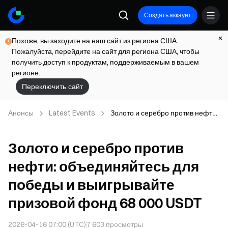
Создать аккаунт
Похоже, вы заходите на наш сайт из региона США.
Пожалуйста, перейдите на сайт для региона США, чтобы
получить доступ к продуктам, поддерживаемым в вашем
регионе.
Переключить сайт
Анонсы
Latest Events
Золото и серебро против нефти:
объединяйтесь для победы и
выигрывайте призовой фонд 68
Золото и серебро против
000 USDT
нефти: объединяйтесь для
победы и выигрывайте
призовой фонд 68 000 USDT
2026-04-16 07:00 (UTC)
7 603
просмотры