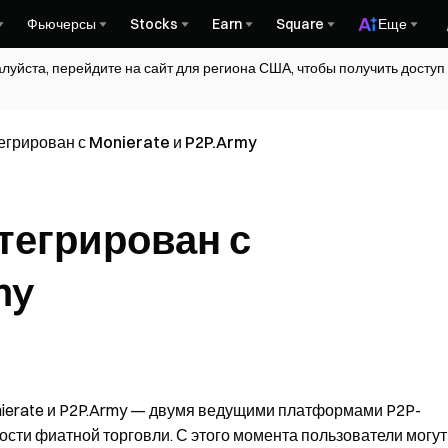
Фьючерсы
Stocks
Earn
Square
Еще
алуйста, перейдите на сайт для региона США, чтобы получить досту
егрирован с Monierate и P2P.Army
нтегрирован с
my
nierate и P2P.Army — двумя ведущими платформами P2P-
сти фиатной торговли. С этого момента пользователи могут