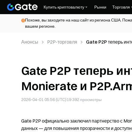
Купить криптовалюту
Рынки
Торговля
Похоже, вы заходите на наш сайт из региона США. Пож
вашем регионе.
Анонсы
P2P-торговля
Gate P2P теперь инт
Gate P2P теперь и
Monierate и P2P.Ar
2026-04-01 05:56 (UTC)
19 392
просмотры
Gate P2P официально заключил партнерство с Mo
данных — для повышения прозрачности и доступно