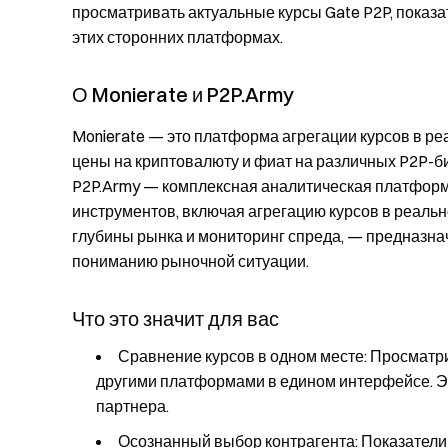
просматривать актуальные курсы Gate P2P, показа
этих сторонних платформах.
О Monierate и P2P.Army
Monierate — это платформа агрегации курсов в р
цены на криптовалюту и фиат на различных P2P-б
P2P.Army — комплексная аналитическая платфор
инструментов, включая агрегацию курсов в реаль
глубины рынка и мониторинг спреда, — предназна
пониманию рыночной ситуации.
Что это значит для вас
Сравнение курсов в одном месте
: Просматр
другими платформами в едином интерфейсе. Эт
партнера.
Осознанный выбор контрагента
: Показател