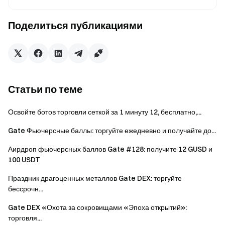
каждые 15 минут. В связи с большим количеством
участников обновление статуса задач может
Поделиться публикациями
задерживаться на 1–2 часа.
Любые формы отмывочной торговли или
мошенничества строго запрещены. Платформа
оставляет за собой право дисквалифицировать
Статьи по теме
любого участника, нарушившего данные правила.
Итоговый список победителей и распределение
Освойте ботов торговли сеткой за 1 минуту 12, бесплатно,...
наград формируется на основе проверенных
Gate Фьючерсные баллы: торгуйте ежедневно и получайте до...
данных платформы.
Аирдроп фьючерсных баллов Gate #128: получите 12 GUSD и
Обратите внимание: данный сервис недоступен
100 USDT
для пользователей из Великобритании и других
ограниченных регионов, определённых в .
Праздник драгоценных металлов Gate DEX: торгуйте
Пользователи, не соответствующие критериям
бессрочн...
участия, не смогут получить награду.
Gate DEX «Охота за сокровищами «Эпоха открытий»:
торговля...
В зачёт объёма мероприятия идут только ордера