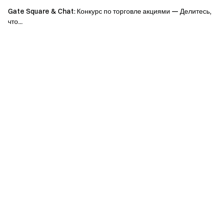
на покупку P2P.
Gate Square & Chat: Конкурс по торговле акциями — Делитесь,
что...
Gate оставляет за собой право
дисквалифицировать любого пользователя,
совершившего неправомерные действия
(например, отмывочная торговля, фиктивный объём,
мультиаккаунтинг, манипуляции рынком).
Gate может изменять условия проведения
мероприятия в любое время без предварительного
уведомления.
Команда Gate
21 апреля 2026 г.
Проводник в мир криптовалют
Торгуйте более 4,900 криптовалютами безопасно,