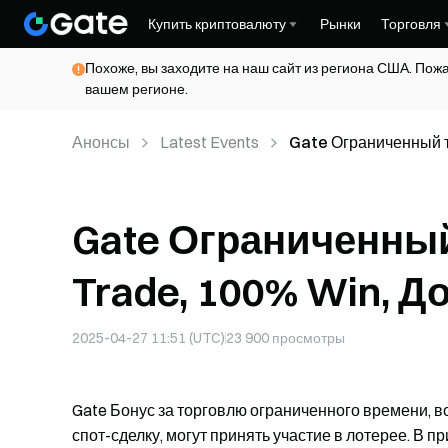
Купить криптовалюту
Рынки
Торговля
Похоже, вы заходите на наш сайт из региона США. Пож
вашем регионе.
Анонсы
Latest Events
Gate Ограниченный т
Gate Ограниченный
Trade, 100% Win, Д
2025-04-27 11:51 (UTC)
23 900
просмотры
Gate Бонус за торговлю ограниченного времени, 
спот-сделку, могут принять участие в лотерее. В