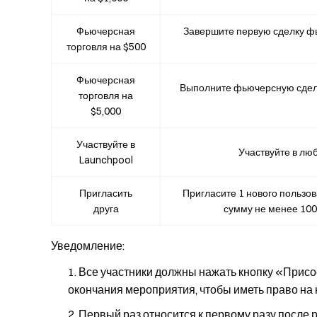
Фьючерсная
Завершите первую сделку фь
торговля на $500
Фьючерсная
Выполните фьючерсную сделку
торговля на
$5,000
Участвуйте в
Участвуйте в лю
Launchpool
Пригласить
Пригласите 1 нового пользов
друга
сумму не менее 100 
Уведомление
:
Все участники должны нажать кнопку «Присо
окончания мероприятия, чтобы иметь право на 
Первый раз относится к первому разу после р