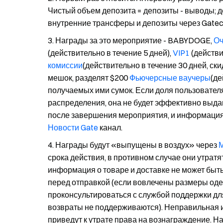
Чистый объем депозита = депозиты - выводы; д
внутренние трансферы и депозиты через Gatec
Награды за это мероприятие - BABYDOGE,
Оч
(действительно в течение 5 дней),
VIP1
(действи
комиссии
(действительно в течение 30 дней, ск
мешок, разделят $200
Фьючерсные ваучеры
(де
получаемых ими сумок. Если доля пользовател
распределения, она не будет эффективно выда
после завершения мероприятия, и информация
Новости Gate
канал.
Награды будут «выпущены в воздух» через
М
срока действия, в противном случае они утрат
информация о товаре и доставке не может быть
перед отправкой (если вовлечены размеры од
проконсультироваться с службой поддержки дл
возвраты не поддерживаются). Неправильная и
приведут к утрате права на вознаграждение. Н