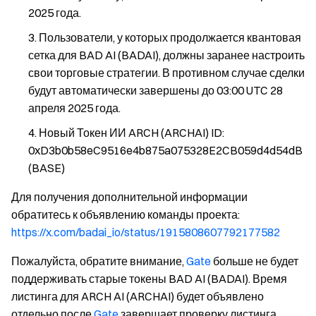
2025 года.
Пользователи, у которых продолжается квантовая
сетка для BAD AI (BADAI), должны заранее настроить
свои торговые стратегии. В противном случае сделки
будут автоматически завершены до 03:00 UTC 28
апреля 2025 года.
Новый Токен ИИ ARCH (ARCHAI) ID:
0xD3b0b58eC9516e4b875a075328E2CB059d4d54dB
(BASE)
Для получения дополнительной информации
обратитесь к объявлению команды проекта
:
https://x.com/badai_io/status/1915808607792177582
Пожалуйста, обратите внимание,
Gate
больше не будет
поддерживать старые токены BAD AI (BADAI). Время
листинга для ARCH AI (ARCHAI) будет объявлено
отдельно после
Gate
завершает проверку листинга.