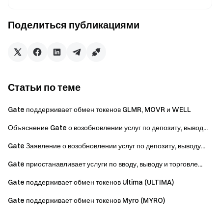
Пригласить друзей
и получите комиссию 40%
Поделиться публикациями
Оставайтесь на связи
Посетите официальный веб-сайт
Gate
Скачать приложение Gate | ПК
Следуйте за нами
на X (Twitter)
для получения больших бонусов
Присоединяйтесь к нашему сообществу в Telegram
обсудить актуальные темы
Статьи по теме
Взаимодействуйте с нашим мировым сообществом
для
последних идей
Gate поддерживает обмен токенов GLMR, MOVR и WELL
Прозрачность и безопасность
Проверьте наше 100%
Объяснение Gate о возобновлении услуг по депозиту, вывод...
Подтверждение резервов
Gate Заявление о возобновлении услуг по депозиту, выводу...
Gate приостанавливает услуги по вводу, выводу и торговле...
Gate поддерживает обмен токенов Ultima (ULTIMA)
Gate поддерживает обмен токенов Myro (MYRO)