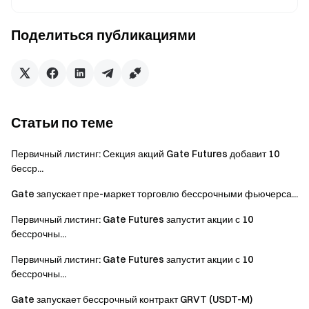
справедливую, прозрачную и высокоэффективную
экосистему для создателей, зрителей и инвесторов по
Поделиться публикациями
всему миру. Через ReelDAO создатели могут более
эффективно и доступно завершать весь творческий
процесс от генерации до производства видео. Зрители
могут разблокировать премиальный контент с помощью
токенов $RDO и наслаждаться эксклюзивными
Статьи по теме
сериалами и интерактивными сюжетами. Инвесторы
могут застейкать токены и участвовать в управлении
Первичный листинг: Секция акций Gate Futures добавит 10
платформой, чтобы разделиться в росте экосистемы.
бесср...
Цепь
: Цепь BNB
Gate запускает пре-маркет торговлю бессрочными фьючерса...
Адрес контракта
:
Первичный листинг: Gate Futures запустит акции с 10
бессрочны...
0xC70b4E2F16f45b196Ea782773E78a393CADB2911
Первичный листинг: Gate Futures запустит акции с 10
Важные заметки:
бессрочны...
Все участники должны соблюдать правила и
Gate запускает бессрочный контракт GRVT (USDT-M)
условия Gate, соблюдать применимые законы и