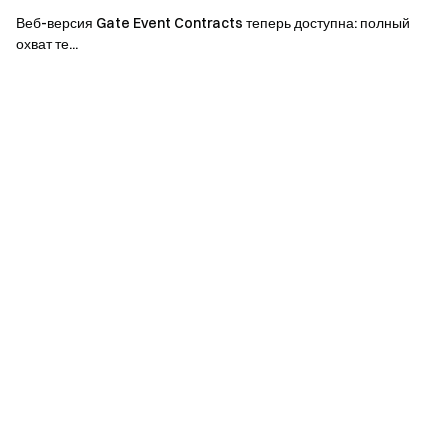
правила, а также пройти проверку личности, чтобы
Веб-версия Gate Event Contracts теперь доступна: полный
охват те...
получить награды.
Объем торгов = сумма покупки + сумма продажи.
Награды будут распределены в течение 14
рабочих дней после мероприятия, детали
распределения будут объявлены на канале Gate
News.
Любые мошеннические действия, включая
массовую регистрацию учетной записи,
злонамеренную торговлю, самостоятельную
торговлю, скоординированную торговлю, строго
запрещены, несколько учетных записей,
принадлежащих одному и тому же
верифицированному пользователю, будут
рассматриваться как одна учетная запись.
Данное мероприятие не открыто для маркет-