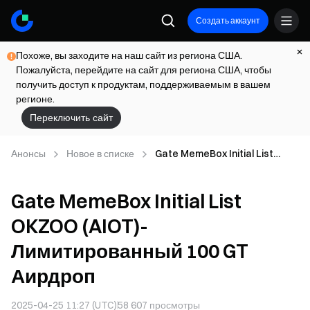
Создать аккаунт
Похоже, вы заходите на наш сайт из региона США.
Пожалуйста, перейдите на сайт для региона США, чтобы
получить доступ к продуктам, поддерживаемым в вашем
регионе.
Переключить сайт
Анонсы
Новое в списке
Gate MemeBox Initial List
OKZOO (AIOT)-
Лимитированный 100 GT
Gate MemeBox Initial List
Аирдроп
OKZOO (AIOT)-
Лимитированный 100 GT
Аирдроп
2025-04-25 11:27 (UTC)
58 607
просмотры