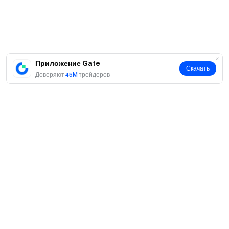
мейкеров, предприятий, учреждений и
аффилированных лиц.
Если пользователи участвуют в нескольких
мероприятиях, проводимых в течение периода
проведения акции, награды не могут быть
Приложение Gate
Скачать
Доверяют
45M
трейдеров
востребованы повторно и будут предоставлены
только за одно мероприятие.
В случае каких-либо расхождений между
переведенной версией и оригинальной английской
версией, английская версия имеет
преимущественную силу.
Gate оставляет за собой исключительное право по
своему усмотрению в отношении окончательной
интерпретации этого мероприятия или мероприятия
О нас
и оставляет за собой право изменять
О нас
соответствующие условия или отменять
Продукты
мероприятие без предварительного уведомления.