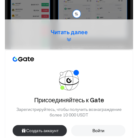
Читать далее
Присоединяйтесь к Gate
Зарегистрируйтесь, чтобы получить вознаграждение
Введение в проект:
ReelDAO - это децентрализованная
более 10 000 USDT
платформа для короткометражных драм, которая
глубоко интегрирует технологию генеративного ИИ с
Создать аккаунт
Войти
концепциями Web3. Она стремится обеспечить