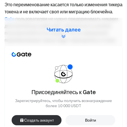
Это переименование касается только изменения тикера
токена и не включает своп или миграцию блокчейна.
Gate
пользователям не нужно предпринимать никаких
дополнительных действий, и безопасность активов
Читать далее
пользователей не пострадает. После завершения
переименования токены будут переоценены и снова
добавлены в список с новым тикером. Пожалуйста,
оставайтесь на связи для получения дальнейших
объявлений.
Депозит СКОРО:
https://www.gate.com/myaccount/deposit/SOON
Торговля СКОРО:
Присоединяйтесь к Gate
https://www.gate.com/trade/SOON_USDT
Зарегистрируйтесь, чтобы получить вознаграждение
Команда Gate
более 10 000 USDT
25 апреля 2025 года
Создать аккаунт
Войти
Шлюз в мир Крипто