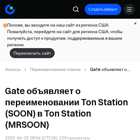
Создать аккаунт
Похоже, вы заходите на наш сайт из региона США.
Пожалуйста, перейдите на сайт для региона США, чтобы
получить доступ к продуктам, поддерживаемым в вашем
регионе.
Переключить сайт
Анонсы
Переименование токена
Gate объявляет о
переименовании Ton
Station (SOON) в Ton
Gate объявляет о
Station (MRSOON)
переименовании Ton Station
(SOON) в Ton Station
(MRSOON)
2025-04-25 09:04 (UTC)
91 239
просмотры