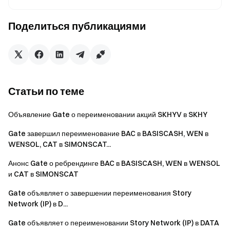
Торгуйте более 4,900 криптовалют безопасно, быстро и
легко на Gate
Поделиться публикациями
Примите меры сейчас
Регистрация
и получите до
$10,000 в приветственных наградах
Пригласить друзей
и зарабатывайте 40% комиссии
оставайтесь на связи
Посетите официальный веб-сайт
Статьи по теме
Gate
Скачайте приложение Gate | Настольная версия
Следуйте за нами на X (Twitter)
чтобы получить больше
Объявление Gate о переименовании акций SKHYV в SKHY
бонусов
Gate завершил переименование BAC в BASISCASH, WEN в
Присоединяйтесь к нашему сообществу в Telegram
WENSOL, CAT в SIMONSCAT...
обсудить актуальные темы
Анонс Gate о ребрендинге BAC в BASISCASH, WEN в WENSOL
Взаимодействуйте с нашим мировым сообществом
для
и CAT в SIMONSCAT
последних исследований
Gate объявляет о завершении переименования Story
Прозрачность и безопасность
Проверьте наши 100%
Network (IP) в D...
Подтверждение резервов
Gate объявляет о переименовании Story Network (IP) в DATA