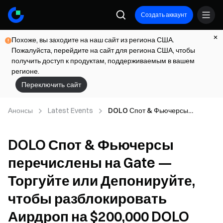
Создать аккаунт
Похоже, вы заходите на наш сайт из региона США.
Пожалуйста, перейдите на сайт для региона США, чтобы
получить доступ к продуктам, поддерживаемым в вашем
регионе.
Переключить сайт
Анонсы
Latest Events
DOLO Спот & Фьючерсы
перечислены на Gate —
Торгуйте или Депонируйте,
DOLO Спот & Фьючерсы
чтобы разблокировать Аирдроп
на $200,000 DOLO
перечислены на Gate —
Торгуйте или Депонируйте,
чтобы разблокировать
Аирдроп на $200,000 DOLO