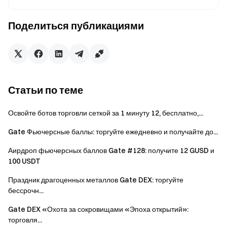
$50
DOLO или ≥ 5,000 USDT
Поделиться публикациями
≥ 4,000 USDT эквивалент
$100
DOLO или ≥ 10,000 USDT
≥ 10,000 эквивалент DOLO или
$500
≥ 30,000 USDT
Статьи по теме
Событие 2: Бонус для новичков в торговле фьючерсами
Освойте ботов торговли сеткой за 1 минуту 12, бесплатно,...
- выиграйте до $700 в DOLO
Независимо от даты регистрации, завершите свою
Gate Фьючерсные баллы: торгуйте ежедневно и получайте до...
первую в истории фьючерсную сделку во время
Аирдроп фьючерсных баллов Gate #128: получите 12 GUSD и
мероприятия и получите аирдроп DOLO в зависимости
100 USDT
от вашего объема торгов (либо одна сделка, либо
совокупная сумма). Общий призовой фонд в размере
Праздник драгоценных металлов Gate DEX: торгуйте
бессрочн...
150 000 долларов США в DOLO будет распределен
между соответствующими требованиям
Gate DEX «Охота за сокровищами «Эпоха открытий»:
пользователями — ранжированными по объему
торговля...