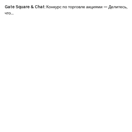
торговли, в порядке живой очереди.
Gate Square & Chat: Конкурс по торговле акциями — Делитесь,
что...
Объем торговли
награда (USDT в
фьючерсами (USDT)
эквиваленте DOLO)
≥ 2,000 USDT
10 USDT
≥ 500,000 USDT
50 USDT
≥ 2,000,000 USDT
300 USD
≥ 6,000,000 USDT
500 USDT
≥ 20,000,000 USDT
700 USD
Каждому пользователю доступна только одна
награда, в зависимости от достигнутого наивысшего
уровня - нельзя стакать.