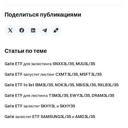
последних идей
Поделиться публикациями
Прозрачность и безопасность
Проверьте наши 100%
Подтверждение резервов
Статьи по теме
Gate ETF для залистинга SNXX3L/3S, MUU3L/3S
Gate ETF запустит листинг CXMT3L/3S, MSFT3L/3S
Gate ETF to list IBM3L/3S, NOK3L/3S, NBIS3L/3S, RKLB3L/3S
Gate ETF для листинга TSM3L/3S, EWY3L/3S, DRAM3L/3S
Gate ETF залистит SKHY3L и SKHY3S
Gate залистит ETF SAMSUNG3L/3S и AMD3L/3S