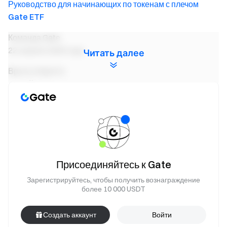
Руководство для начинающих по токенам с плечом
Gate ETF
Команда Gate
22 апреля 2025 года
Читать далее
Врата в Крипто
Торгуйте более 4,900 криптовалют безопасно, быстро и
легко на Gate
Примите меры сейчас
Регистрация
и получите до
$10,000 в приветственных наградах
Пригласить друзей
и получайте комиссию 40%
Оставайтесь на связи
Посетите официальный сайт Gate
Присоединяйтесь к Gate
Скачать приложение Gate | Desktop
Следуйте за нами
Зарегистрируйтесь, чтобы получить вознаграждение
на X (Twitter)
получить больше бонусов
более 10 000 USDT
Присоединяйтесь к нашему сообществу в Telegram
обсудить актуальные темы
Создать аккаунт
Войти
Взаимодействуйте с нашим мировым сообществом
для