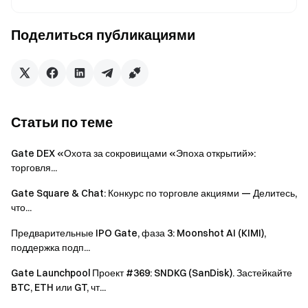
Gate x Интер
Поделиться публикациями
Милан
Термос +
Gate x Интер
Топ 4-10
10
Милан Кепка
+ $20 Ваучер
на
Статьи по теме
фьючерсы
Gate DEX «Охота за сокровищами «Эпоха открытий»:
Gate
торговля...
Медаль +
Топ 11-40
$10
3
Gate Square & Chat: Конкурс по торговле акциями — Делитесь,
что...
Фьючерсный
Ваучер
Предварительные IPO Gate, фаза 3: Moonshot AI (KIMI),
поддержка подп...
Новый
пользователь
$10 Points
1
Gate Launchpool Проект #369: SNDKG (SanDisk). Застейкайте
Топ 10
BTC, ETH или GT, чт...