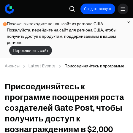
Создать аккаунт
Похоже, вы заходите на наш сайт из региона США.
Пожалуйста, перейдите на сайт для региона США, чтобы
получить доступ к продуктам, поддерживаемым в вашем
регионе.
Переключить сайт
Анонсы
Latest Events
Присоединяйтесь к программе
поощрения роста создателей
Gate Post, чтобы получить
Присоединяйтесь к
доступ к вознаграждениям в
$2,000
программе поощрения роста
создателей Gate Post, чтобы
получить доступ к
вознаграждениям в $2,000