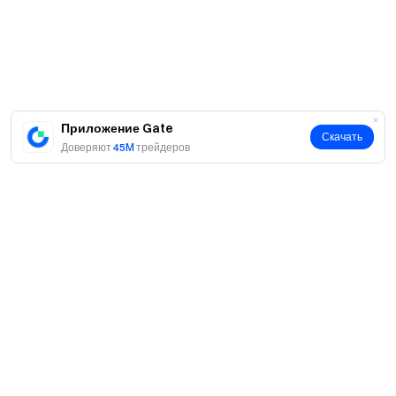
Роль посла Gate Post
Новый
Восходящая звезда контента Постер
пользователь
+ 3 Избранных Поста Экспозиция +
Топ 10
Роль Посла Gate Post
Примечания:
Приложение Gate
Скачать
Доверяют
45M
трейдеров
Это мероприятие открыто для всех пользователей.
Только зарегистрированные участники имеют право
на награды. Нажмите «
Присоединиться
сейчас
«Кнопка» на этой странице объявления,
чтобы зарегистрироваться.
Каждый пост должен содержать не менее 30 слов,
чтобы быть учтенным.
Каждый участник может получить только самый
О нас
высокий уровень награды, достигнутый. Награды не
суммируются.
О нас