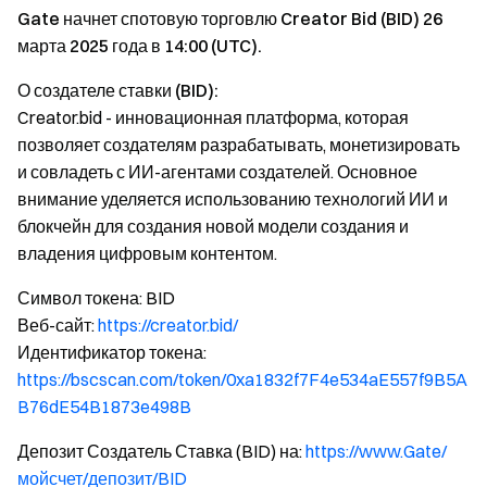
Gate начнет спотовую торговлю Creator Bid (BID) 26
марта 2025 года в 14:00 (UTC).
О создателе ставки (BID):
Creator.bid - инновационная платформа, которая
позволяет создателям разрабатывать, монетизировать
и совладеть с ИИ-агентами создателей. Основное
внимание уделяется использованию технологий ИИ и
блокчейн для создания новой модели создания и
владения цифровым контентом.
Символ токена: BID
Веб-сайт:
https://creator.bid/
Идентификатор токена:
https://bscscan.com/token/0xa1832f7F4e534aE557f9B5A
B76dE54B1873e498B
Депозит Создатель Ставка (BID) на:
https://www.Gate/
мойсчет/депозит/BID