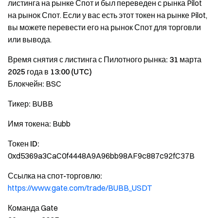
листинга на рынке Спот и был переведен с рынка Pilot
на рынок Спот. Если у вас есть этот токен на рынке Pilot,
вы можете перевести его на рынок Спот для торговли
или вывода.
Время снятия с листинга с Пилотного рынка: 31 марта
2025 года в 13:00 (UTC)
Блокчейн:
BSC
Тикер:
BUBB
Имя токена:
Bubb
Токен ID:
0xd5369a3CaC0f4448A9A96bb98AF9c887c92fC37B
Ссылка на спот-торговлю:
https://www.gate.com/trade/BUBB_USDT
Команда Gate