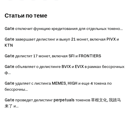
Статьи по теме
Gate отключит функцию кредитования для отдельных токено...
Gate завершает делистинг и выкуп 21 монет, включая PIVX и
KTN
Gate делистит 17 монет, включая SFI и FRONTIERS
Gate объявляет о делистинге BVIX и EVIX в рамках бессрочных
ф...
Gate удаляет с листинга MEMES, HIGH и еще 4 токена по
бессрочны...
Gate проведет делистинг perpetuals токенов
草根文化
, 我踏马
来了 и...