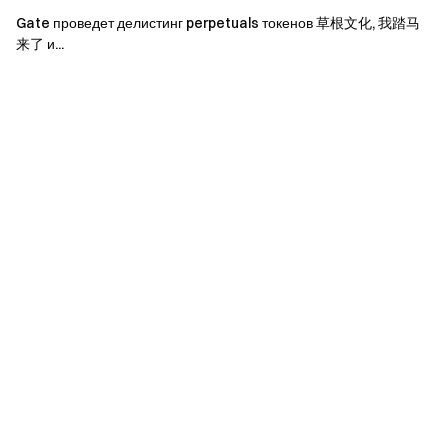
• Получайте комиссию 40% от
рефералы
Gate проведет делистинг perpetuals токенов
草根文化
, 我踏马
来了 и...
Команда Gate
7 февраля 2025 года