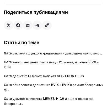
https://www.gate.com/myaccount/withdraw/GSE
Поделиться публикациями
Вход в мир криптовалют
Торгуйте более 3 600 криптовалют безопасно, быстро и
легко на Gate
• Посетите наш
Официальный сайт
Статьи по теме
•Загружать
Приложение Gate
/
Веб
сейчас
• Следуйте за нами на Gate
X (Twitter)
чтобы получить
Gate отключит функцию кредитования для отдельных токено...
больше бонусов
• Присоединяйтесь к нашему
Телеграм
обсудить
Gate завершает делистинг и выкуп 21 монет, включая PIVX и
горячие темы
KTN
• Присоединяйтесь к нашим
Глобальное сообщество
,
Gate делистит 17 монет, включая SFI и FRONTIERS
чтобы получать больше обновлений
• Мы предоставляем
100% доказательство реверва
Gate объявляет о делистинге BVIX и EVIX в рамках бессрочных
ф...
•
Регистрация
чтобы получить вознаграждение в
размере до $10 000 исключительно для новых
Gate удаляет с листинга MEMES, HIGH и еще 4 токена по
пользователей
бессрочны...