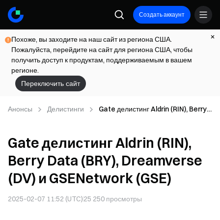
Создать аккаунт
Похоже, вы заходите на наш сайт из региона США.
Пожалуйста, перейдите на сайт для региона США, чтобы
получить доступ к продуктам, поддерживаемым в вашем
регионе.
Переключить сайт
Анонсы
Делистинги
Gate делистинг Aldrin (RIN), Berry
Data (BRY), Dreamverse (DV) и
GSENetwork (GSE)
Gate делистинг Aldrin (RIN),
Berry Data (BRY), Dreamverse
(DV) и GSENetwork (GSE)
2025-02-07 11:52 (UTC)
25 250
просмотры