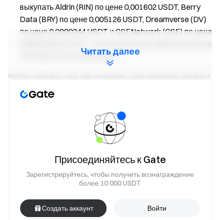
выкупать Aldrin (RIN) по цене 0,001602 USDT, Berry
Data (BRY) по цене 0,005126 USDT, Dreamverse (DV)
по цене 0,0000344 USDT и GSENetwork (GSE) по цене
0,000005234 USDT, с максимальным лимитом выкупа
Читать далее
100 USDT на пользователя.
Чтобы принять участие в выкупе, пользователи должны
отправить следующую форму в период с 27 февраля
2025 года 16:00 UTC по 6 марта 2025 года 16:00 UTC.
Ссылка на форму:
https://www.gate.com/questionnaire/6127
Вывести Aldrin (RIN):
https://www.gate.com/myaccount/withdraw/RIN
Присоединяйтесь к Gate
Вывести Berry Data (BRY):
Зарегистрируйтесь, чтобы получить вознаграждение
https://www.gate.com/myaccount/withdraw/BRY
более 10 000 USDT
Вывести Dreamverse (DV):
https://www.gate.com/myaccount/withdraw/DV
Создать аккаунт
Войти
Вывести GSENetwork (GSE):