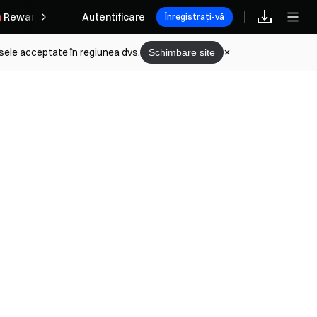
Rewards
Autentificare
Înregistrați-vă
sele acceptate în regiunea dvs.
Schimbare site
 în Passkey
edurile de verificare KYC
her Introduction
igurezi codul anti-phishing
 custodie
vezi și să dezactivezi Google Authenticator