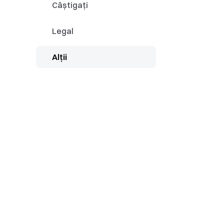
Cum să îți conect
Câștigați
Sfaturi pentru tr
Legal
Alții