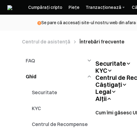
Cumpărați cripto
Piețe
Tranzacționează
Câ
Se pare că accesați site-ul nostru web din afara
Centrul de asistență
Întrebări frecvente
FAQ
Securitate
KYC
Cum să adaugi adr
de încredere
Ghid
Trading Spot & Conversie
Centrul de R
Cum să finalizezi 
Câștigați
Introduction to T
Legal
Ghid de utilizare
Depunere și Retragere
Securitate
Soluții pentru cr
Alții
Politica privind co
Gate Voucher Ov
KYC
Cum îmi găsesc U
Cum să resetezi p
frecvența resetăr
Centrul de Recompense