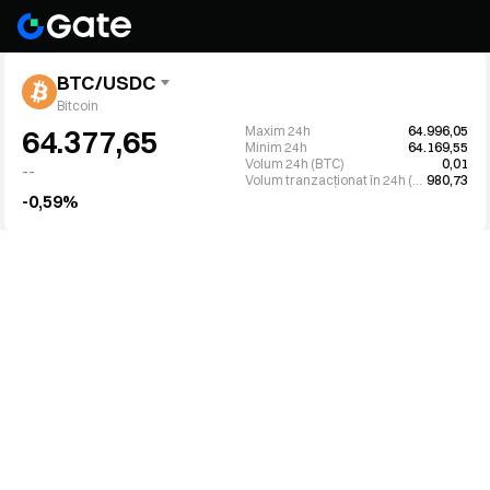
BTC/USDC
Bitcoin
Maxim 24h
64.996,05
64.377,65
Minim 24h
64.169,55
Volum 24h (BTC)
0,01
--
Volum tranzacționat în 24h (USDC)
980,73
-0,59%