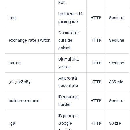
EUR
Limbă setată
lang
HTTP
Sesiune
pe engleză
Comutator
exchange_rate_switch
curs de
HTTP
Sesiune
schimb
Ultimul URL
lasturl
HTTP
Sesiune
vizitat
Amprentă
_dx_uzZo5y
HTTP
365 zile
securitate
ID sesiune
buildersessionid
HTTP
Sesiune
builder
ID principal
_ga
Google
HTTP
30 zile