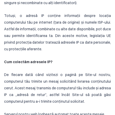
singure și necombinate cu alți identificatori).
Totuși, o adresă IP conține informații despre locația
computerului tău pe internet (țara de origine) și numele ISP-ului.
Astfel de informații, combinate cu alte date disponibile, pot duce
sau permite identificarea ta. Din aceste motive, legislația UE
privind protecția datelor tratează adresele IP ca date personale,
cu protecțiile aferente.
Cum colectăm adresele IP?
De fiecare dată când vizitezi o pagină pe Site-ul nostru,
computerul tău trimite un mesaj solicitând livrarea conținutului
cerut. Acest mesaj transmis de computerul tău include și adresa
IP ca „adresă de retur", astfel încât Site-ul să poată găsi
computerul pentru a-i trimite conținutul solicitat.
Serverul nostru web loghează automat toate aceste mesaje.