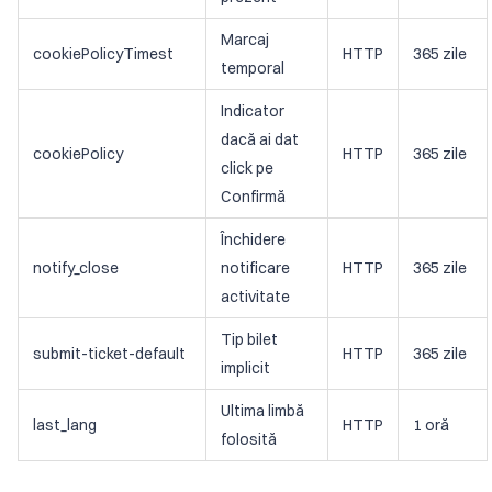
Marcaj
cookiePolicyTimest
HTTP
365 zile
temporal
Indicator
dacă ai dat
cookiePolicy
HTTP
365 zile
click pe
Confirmă
Închidere
notify_close
notificare
HTTP
365 zile
activitate
Tip bilet
submit-ticket-default
HTTP
365 zile
implicit
Ultima limbă
last_lang
HTTP
1 oră
folosită