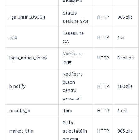
Analytics
Status
_ga_JNHPQJS9Q4
HTTP
365 zile
sesiune GA4
ID sesiune
_gid
HTTP
1 zi
GA
Notificare
login_notice_check
HTTP
Sesiune
login
Notificare
buton
b_notify
HTTP
180 zile
centru
personal
country_id
Țară
HTTP
1 oră
Piața
market_title
selectată în
HTTP
365 zile
prezent