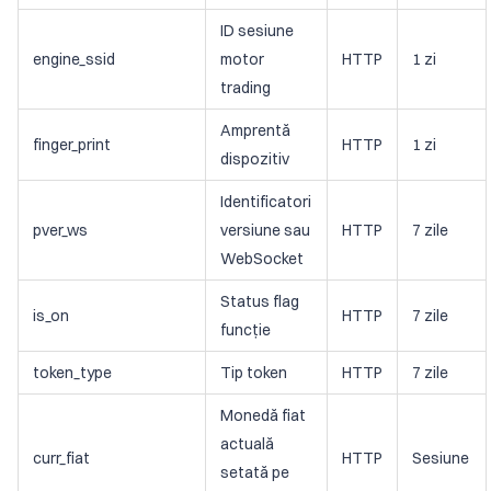
ID sesiune
engine_ssid
motor
HTTP
1 zi
trading
Amprentă
finger_print
HTTP
1 zi
dispozitiv
Identificatori
pver_ws
versiune sau
HTTP
7 zile
WebSocket
Status flag
is_on
HTTP
7 zile
funcție
token_type
Tip token
HTTP
7 zile
Monedă fiat
actuală
curr_fiat
HTTP
Sesiune
setată pe