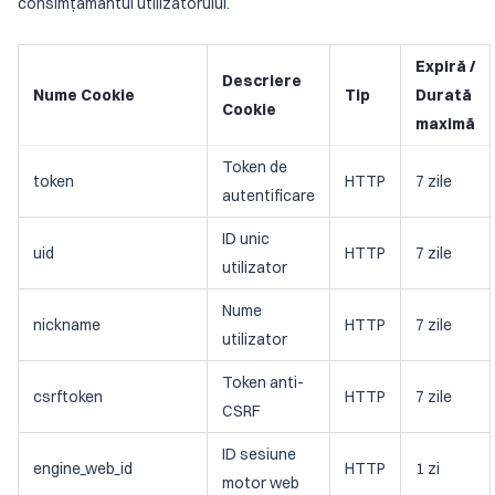
consimțământul utilizatorului.
Expiră /
Descriere
Nume Cookie
Tip
Durată
Cookie
maximă
Token de
token
HTTP
7 zile
autentificare
ID unic
uid
HTTP
7 zile
utilizator
Nume
nickname
HTTP
7 zile
utilizator
Token anti-
csrftoken
HTTP
7 zile
CSRF
ID sesiune
engine_web_id
HTTP
1 zi
motor web