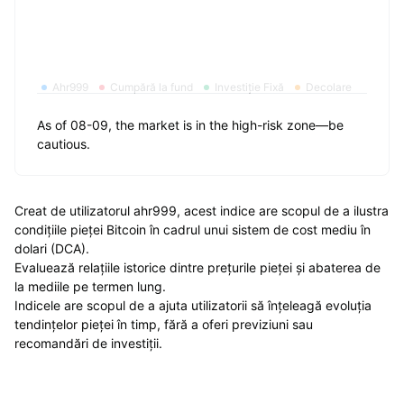
Ahr999
Cumpără la fund
Investiție Fixă
Decolare
As of 08-09, the market is in the high-risk zone—be
cautious.
Creat de utilizatorul ahr999, acest indice are scopul de a ilustra
condițiile pieței Bitcoin în cadrul unui sistem de cost mediu în
dolari (DCA).
Evaluează relațiile istorice dintre prețurile pieței și abaterea de
la mediile pe termen lung.
Indicele are scopul de a ajuta utilizatorii să înțeleagă evoluția
tendințelor pieței în timp, fără a oferi previziuni sau
recomandări de investiții.