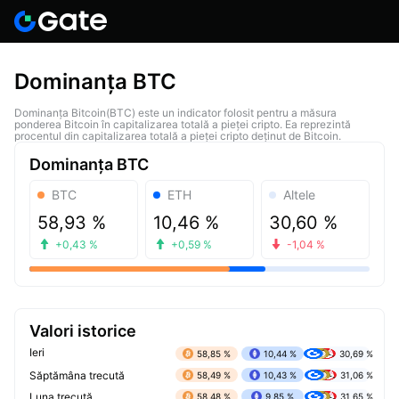
Dominanța BTC
Dominanța Bitcoin(BTC) este un indicator folosit pentru a măsura
ponderea Bitcoin în capitalizarea totală a pieței cripto. Ea reprezintă
procentul din capitalizarea totală a pieței cripto deținut de Bitcoin.
Dominanța BTC
BTC
ETH
Altele
58,93 %
10,46 %
30,60 %
+0,43 %
+0,59 %
-1,04 %
Valori istorice
Ieri
58,85 %
10,44 %
30,69 %
Săptămâna trecută
58,49 %
10,43 %
31,06 %
Luna trecută
58,48 %
9,85 %
31,65 %