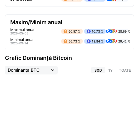
Maxim/Minim anual
Maximul anual
60,57 %
10,73 %
28,69 %
2026-05-05
Minimul anual
56,73 %
13,84 %
29,42 %
2025-09-14
Grafic Dominanță Bitcoin
Dominanța BTC
30D
1Y
TOATE