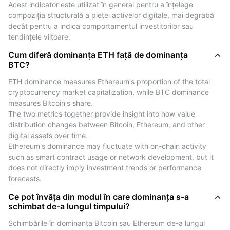
Perioadele de dominanță mai mare au coincis istoric
Acest indicator este utilizat în general pentru a înțelege 
cu o concentrare mai mare în Bitcoin, în timp ce
compoziția structurală a pieței activelor digitale, mai degrabă 
decât pentru a indica comportamentul investitorilor sau 
dominanța mai mică a reflectat o activitate mai amplă
tendințele viitoare.
în ceea ce privește alte active digitale.
Aceste corelații sunt prezentate doar în scop ilustrativ
Cum diferă dominanța ETH față de dominanța
și se bazează pe observații din trecut.
BTC?
Ele nu indică și nu prezic comportamentul viitor al
ETH dominance measures Ethereum's proportion of the total 
prețurilor.
cryptocurrency market capitalization, while BTC dominance 
measures Bitcoin's share.
Cum să citești graficul dominanței capitalizării
The two metrics together provide insight into how value 
de piață Bitcoin (BTC)
distribution changes between Bitcoin, Ethereum, and other 
digital assets over time.
The Bitcoin (BTC) market cap dominance chart
Ethereum's dominance may fluctuate with on-chain activity 
presents continuously updated market data showing
such as smart contract usage or network development, but it 
Bitcoin's share of total cryptocurrency market
does not directly imply investment trends or performance 
forecasts.
capitalization.
Users can view historical data over different time
Ce pot învăța din modul în care dominanța s-a
intervals.
schimbat de-a lungul timpului?
The chart also displays comparative market
Schimbările în dominanța Bitcoin sau Ethereum de-a lungul 