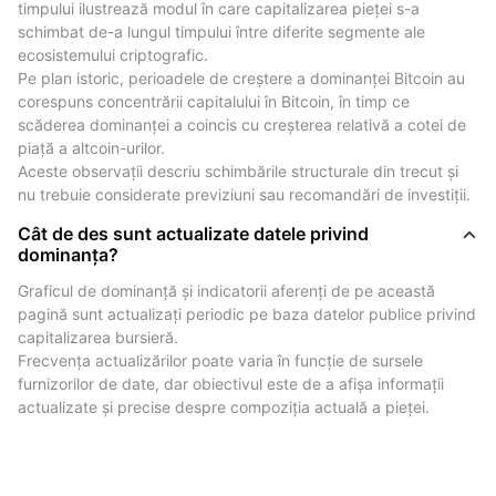
capitalization ratios for other major assets such as
timpului ilustrează modul în care capitalizarea pieței s-a 
Ethereum (ETH), Tether (USDT), XRP, and more.
schimbat de-a lungul timpului între diferite segmente ale 
This allows users to see how Bitcoin's share compares
ecosistemului criptografic.
to other leading cryptocurrencies at any given
Pe plan istoric, perioadele de creștere a dominanței Bitcoin au 
corespuns concentrării capitalului în Bitcoin, în timp ce 
moment.
scăderea dominanței a coincis cu creșterea relativă a cotei de 
piață a altcoin-urilor.
Date live despre dominanța Bitcoin (BTC) și alte
Aceste observații descriu schimbările structurale din trecut și 
monede de top
nu trebuie considerate previziuni sau recomandări de investiții.
The data shown on this page represents current
Cât de des sunt actualizate datele privind
market capitalization ratios based on publicly
dominanța?
available information.
Graficul de dominanță și indicatorii aferenți de pe această 
These figures provide an overview of Bitcoin's relative
pagină sunt actualizați periodic pe baza datelor publice privind 
weight within the broader cryptocurrency market.
capitalizarea bursieră.
In addition to BTC and ETH, this page includes data
Frecvența actualizărilor poate varia în funcție de sursele 
for other leading cryptocurrencies such as USDT, BNB,
furnizorilor de date, dar obiectivul este de a afișa informații 
actualizate și precise despre compoziția actuală a pieței.
and XRP.
By comparing market share ratios, users can better
understand how overall market capitalization is
distributed across different assets.