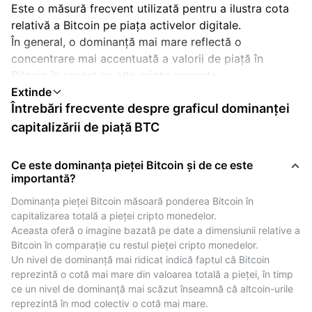
Este o măsură frecvent utilizată pentru a ilustra cota
relativă a Bitcoin pe piața activelor digitale.
În general, o dominanță mai mare reflectă o
concentrare mai accentuată a valorii de piață în
Bitcoin în raport cu alte cripto monede.
O scădere a dominanței pieței BTC poate corespunde
Întrebări frecvente despre graficul dominanței
perioadelor în care alte cripto monede, denumite
uneori „altcoins”, înregistrează performanțe relative
capitalizării de piață BTC
mai puternice.
Acest fenomen este denumit în mod obișnuit în
Ce este dominanța pieței Bitcoin și de ce este
industrie „sezonul altcoin”, deși nu este predictiv
importantă?
pentru rezultatele viitoare.
Dominanța pieței Bitcoin măsoară ponderea Bitcoin în 
capitalizarea totală a pieței cripto monedelor.
Dominanța Bitcoin (BTC) ca referință de piață
Aceasta oferă o imagine bazată pe date a dimensiunii relative a 
istorică
Bitcoin în comparație cu restul pieței cripto monedelor.
Un nivel de dominanță mai ridicat indică faptul că Bitcoin 
Dominanța Bitcoin (BTC) poate fi văzută ca o referință
reprezintă o cotă mai mare din valoarea totală a pieței, în timp 
istorică a modului în care participarea pe piață se
ce un nivel de dominanță mai scăzut înseamnă că altcoin-urile 
împarte între Bitcoin și alte cripto monede.
reprezintă în mod colectiv o cotă mai mare.