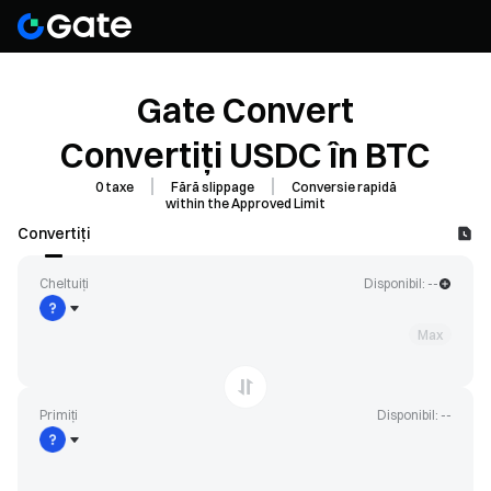
Gate Convert
Convertiți USDC în BTC
0 taxe
Fără slippage
Conversie rapidă
within the Approved Limit
Convertiți
Cheltuiți
Disponibil: --
Max
Primiți
Disponibil: --