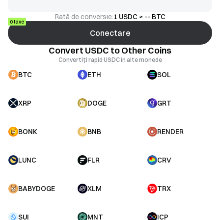
Rată de conversie:
1 USDC ≈ -- BTC
0 taxe
Conectare
Convert USDC to Other Coins
Convertiți rapid USDC în alte monede
BTC
ETH
SOL
XRP
DOGE
GRT
BONK
BNB
RENDER
LUNC
FLR
CRV
BABYDOGE
XLM
TRX
SUI
MNT
ICP