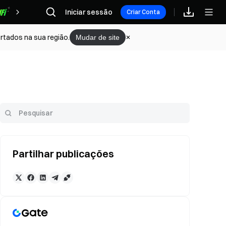
Iniciar sessão
Recompensas
Criar Conta
rtados na sua região.
Mudar de site
Partilhar publicações