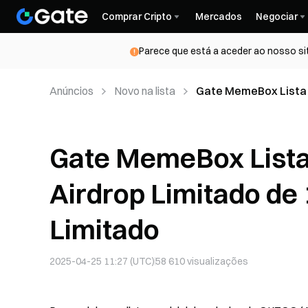
Comprar Cripto
Mercados
Negociar
Parece que está a aceder ao nosso si
Anúncios
Novo na lista
Gate MemeBox Lista I
por Tempo Limitado
Gate MemeBox Lista 
Airdrop Limitado de
Limitado
2025-04-25 11:27 (UTC)
58 610
visualizações