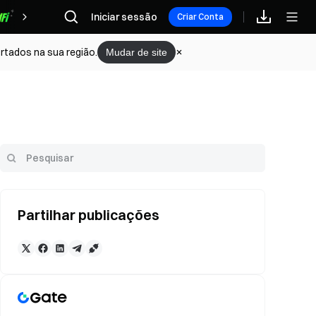
Iniciar sessão
Recompensas
Criar Conta
rtados na sua região.
Mudar de site
Partilhar publicações