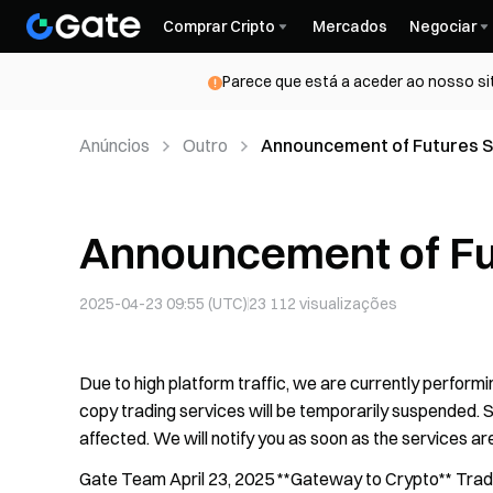
Comprar Cripto
Mercados
Negociar
Parece que está a aceder ao nosso si
Anúncios
Outro
Announcement of Futures 
Announcement of Fu
2025-04-23 09:55 (UTC)
23 112
visualizações
Due to high platform traffic, we are currently performi
copy trading services will be temporarily suspended. S
affected. We will notify you as soon as the services ar
Gate Team April 23, 2025 **Gateway to Crypto** Trade 