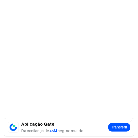
Aplicação Gate
Transferir
Da confiança de
45M
neg. no mundo