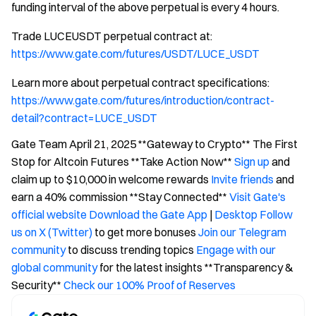
funding interval of the above perpetual is every 4 hours.
Trade LUCEUSDT perpetual contract at:
https://www.gate.com/futures/USDT/LUCE_USDT
Learn more about perpetual contract specifications:
https://www.gate.com/futures/introduction/contract-
detail?contract=LUCE_USDT
Gate Team April 21, 2025 **Gateway to Crypto** The First
Stop for Altcoin Futures **Take Action Now**
Sign up
and
claim up to $10,000 in welcome rewards
Invite friends
and
earn a 40% commission **Stay Connected**
Visit Gate's
official website
Download the Gate App
|
Desktop
Follow
us on X (Twitter)
to get more bonuses
Join our Telegram
community
to discuss trending topics
Engage with our
global community
for the latest insights **Transparency &
Security**
Check our 100% Proof of Reserves