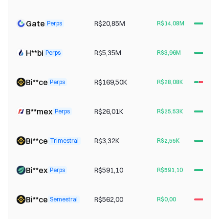
Gate
R$20,85M
Perps
R$14,08M
H**bi
R$5,35M
Perps
R$3,96M
Bi**ce
R$169,50K
Perps
R$28,08K
B**mex
R$26,01K
Perps
R$25,53K
Bi**ce
R$3,32K
Trimestral
R$2,55K
Bi**ex
R$591,10
Perps
R$591,10
Bi**ce
R$562,00
Semestral
R$0,00