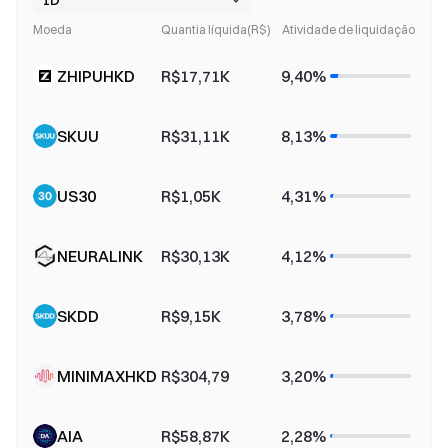
Moeda
Quantia líquida(R$)
Atividade de liquidação
ZHIPUHKD
R$17,71K
9,40%
SKUU
R$31,11K
8,13%
US30
R$1,05K
4,31%
NEURALINK
R$30,13K
4,12%
SKDD
R$9,15K
3,78%
MINIMAXHKD
R$304,79
3,20%
AIA
R$58,87K
2,28%