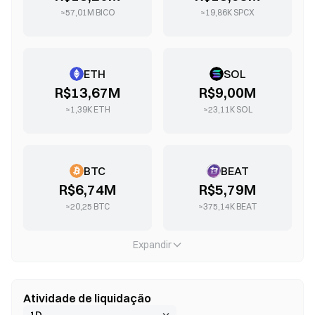
≈
57,01M
BICO
≈
19,86K
SPCX
ETH
SOL
R$13,67M
R$9,00M
≈
1,39K
ETH
≈
23,11K
SOL
BTC
BEAT
R$6,74M
R$5,79M
≈
20,25
BTC
≈
375,14K
BEAT
Expandir
Atividade de liquidação