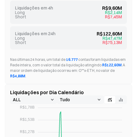
R$9,60M
Liquidações em 4h
Long
R$2,14M
Short
R$7,45M
R$122,60M
Liquidações em 24h
Long
R$47,47M
Short
R$75,13M
Nas últimas 24 horas, um total de
16.777
contas foram liquidadas em
Rede inteira, com o valor total da liquidação atingindo
R$122,60M
.
A
maior ordem de liquidação ocorreu em: O**x-ETH, no valor de
R$4,88M
.
Liquidações por Dia Calendário