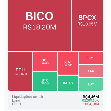
BICO
SPCX
R$13,95M
R$18,20M
PUMP
SOL
BEAT
R$9,00M
R$5,79M
ETH
XAU
R$13,67M
BTC
KAITO
R$6,74M
TUT
R$4,46M
Liquidações em 1h
Long
R$280,15K
Short
R$4,18M