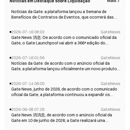
Mais
Notícias em Destaque sobre Liquidação
2026-08-03 03:29
GateNews
Notícias da Gate: a plataforma lançou a Semana de
Benefícios de Contratos de Eventos, que ocorrerá das
12:00 de 3 de agosto de 2026 às 08:00 de 10 de agosto
(UTC+8). Durante o evento, a plataforma oferecerá quatro
2026-07-16 08:03
GateNews
benefícios especiais: compensação pela perda na primeira
Gate News 消息: De acordo com o comunicado oficial da
ordem para novos usuários, co...
Gate, o Gate Launchpool vai abrir a 366ª edição do
Launchpool: Solstice (SLX). Os usuários que fizerem
staking de BTC, ETH ou SLX poderão dividir gratuitamente
2026-07-16 01:56
GateNews
2.000.000 tokens SLX, com as recompensas do airdrop
Notícias da Gate: de acordo com o anúncio oficial da
sendo creditadas automaticamente a c...
Gate, a plataforma lançou oficialmente um novo produto:
os contratos de eventos. Trata-se de um produto de
negociação baseado na previsão da direção dos preços.
2026-07-14 06:00
GateNews
Os usuários não precisam se preocupar com margem ou
Gate News, junho de 2026, de acordo com o comunicado
configuração de alavancagem; basta...
oficial da Gate, a plataforma continuou a expandir os
limites de seus produtos em junho, abrangendo TradFi,
investimentos, derivativos, ecossistemas on-chain e
2026-06-08 07:26
GateNews
cenários de pagamento. A previsão é que o volume mensal
Gate News 消消息, de acordo com o anúncio oficial da
de transações de mercado alcanc...
Gate em 10 de junho de 2026, a Gate realizará uma
atualização dos contratos futuros perpétuos de