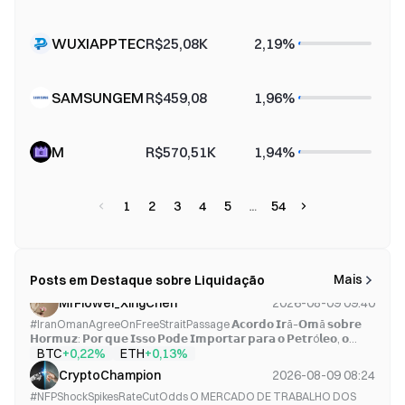
WUXIAPPTEC
R$25,08K
2,19%
SAMSUNGEM
R$459,08
1,96%
M
R$570,51K
1,94%
1
2
3
4
5
54
Mais
Posts em Destaque sobre Liquidação
MrFlower_XingChen
2026-08-09 09:40
#IranOmanAgreeOnFreeStraitPassage 𝗔𝗰𝗼𝗿𝗱𝗼 𝗜𝗿ã–𝗢𝗺ã 𝘀𝗼𝗯𝗿𝗲
𝗛𝗼𝗿𝗺𝘂𝘇: 𝗣𝗼𝗿 𝗾𝘂𝗲 𝗜𝘀𝘀𝗼 𝗣𝗼𝗱𝗲 𝗜𝗺𝗽𝗼𝗿𝘁𝗮𝗿 𝗽𝗮𝗿𝗮 𝗼 𝗣𝗲𝘁𝗿ó𝗹𝗲𝗼, 𝗼
BTC
ETH
+0,22%
+0,13%
𝗢𝘂𝗿𝗼 𝗲 𝗮𝘀 𝗖𝗿𝗶𝗽𝘁𝗼𝗺𝗼𝗲𝗱𝗮𝘀 O Estreito de Ormuz está se tornando
uma das coisas mais importantes para acompanhar nos mer...
CryptoChampion
2026-08-09 08:24
#NFPShockSpikesRateCutOdds O MERCADO DE TRABALHO DOS