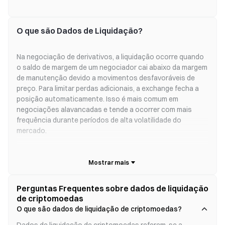
liquidação de USDT e BTC em 10 de junho de 2026, das
00:00 às 00:30 (UTC+8), com duração aproximada de 30
minutos. Durante a atualização, todos os serviç...
O que são Dados de Liquidação?
Na negociação de derivativos, a liquidação ocorre quando
o saldo de margem de um negociador cai abaixo da margem
de manutenção devido a movimentos desfavoráveis ​​de
preço. Para limitar perdas adicionais, a exchange fecha a
posição automaticamente. Isso é mais comum em
negociações alavancadas e tende a ocorrer com mais
frequência durante períodos de alta volatilidade do
mercado.
O que os dados de liquidação indicam?
Liquidações em larga escala costumam ser um sinal de
Perguntas Frequentes sobre dados de liquidação
sentimento extremo no mercado — euforia ou pânico.
de criptomoedas
Quando muitos negociadores estão posicionados em um
O que são dados de liquidação de criptomoedas?
lado com alta alavancagem, um movimento repentino
contra eles pode desencadear uma cascata de liquidações