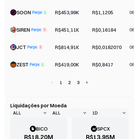
SOON
R$453,99K
R$1,1205
08-0
Perps
L
SIREN
R$451,11K
R$0,16184
08-0
Perps
S
JCT
R$814,91K
R$0,0182070
08-0
Perps
S
ZEST
R$419,00K
R$0,8417
08-0
Perps
L
1
2
3
Liquidações por Moeda
BICO
SPCX
R$18,20M
R$13,95M