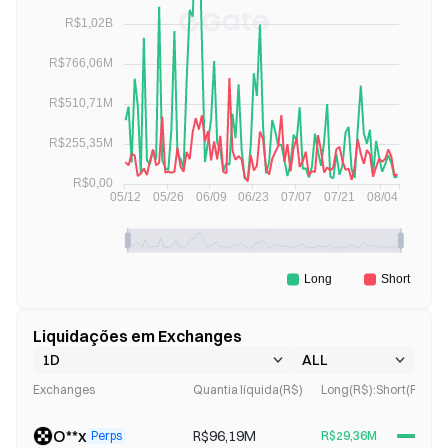
Liquidações em Exchanges
Exchanges
Quantia líquida(R$)
Long(R$):Short(R$)
O**x
R$96,19M
Perps
R$29,36M