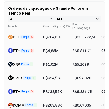
Ordens de Liquidação de Grande Porte em
Tempo Real
Preço de
Moeda
Quantia líquida(R$)
liquidação(R$)
BTC
R$764,68K
R$332.772,50
08-0
Perps
S
ETH
R$4,88M
R$9.811,71
08-0
Perps
S
XRP
R$1,02M
R$5,2629
08-0
Perps
L
SPCX
R$694,56K
R$694,820
08-0
Perps
L
ETH
R$733,55K
R$9.827,75
08-0
Perps
S
KOMA
R$263,83K
R$0,07035
08-0
Perps
L