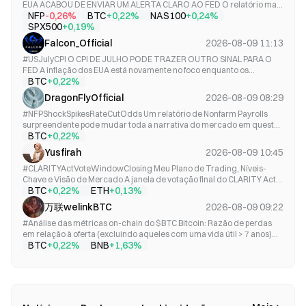
EUA ACABOU DE ENVIAR UM ALERTA CLARO AO FED O relatório mais
NFP
BTC
NAS100
-0,26%
+0,22%
+0,24%
recente de julho sobre as folhas de pagamento não agrícolas dos EUA
SPX500
+0,19%
mudou drasticamente o cenário macroeconômico. O que
inicialmente parece ser um dado fraco de emprego se torna ainda
Falcon_Official
2026-08-09 11:13
m...
#USJulyCPI O CPI DE JULHO PODE TRAZER OUTRO SINAL PARA O
FED A inflação dos EUA está novamente no foco enquanto os
BTC
+0,22%
mercados se preparam para o relatório do Índice de Preços ao
Consumidor de julho. As expectativas atuais apontam para uma alta
DragonFlyOfficial
2026-08-09 08:29
de 0,2% no núcleo do CPI na comparação mensal e de 2,5% n...
#NFPShockSpikesRateCutOdds Um relatório de Nonfarm Payrolls
surpreendente pode mudar toda a narrativa do mercado em questão
BTC
+0,22%
de minutos, e é exatamente por isso que o NFP continua sendo um
dos indicadores econômicos mais observados nos mercados
Yusfirah
2026-08-09 10:45
globais. Quando os dados de emprego ficam significativa...
#CLARITYActVoteWindowClosing Meu Plano de Trading, Níveis-
Chave e Visão de Mercado A janela de votação final do CLARITY Act
BTC
ETH
+0,22%
+0,13%
pode se tornar um catalisador importante para o sentimento em
relação às criptomoedas, mas minha abordagem é operar a reação
万联welinkBTC
2026-08-09 09:22
do mercado em vez de negociar cegamente com base n...
#Análise das métricas on-chain do $BTC Bitcoin: Razão de perdas
em relação à oferta (excluindo aqueles com uma vida útil > 7 anos)
BTC
BNB
+0,22%
+1,63%
Compare a oferta ativa com lucro e com prejuízo, remova as moedas
dormentes há mais de 7 anos e identifique a janela periódica de
capitulação usando a média móvel de 7 d...