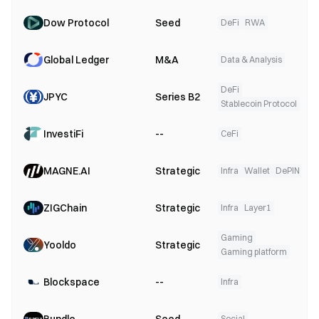
Dow Protocol
Seed
DeFi
RWA
Global Ledger
M&A
Data & Analysis
DeFi
JPYC
Series B2
Stablecoin Protocol
InvestiFi
--
CeFi
MAGNE.AI
Strategic
Infra
Wallet
DePIN
AI
ZIGChain
Strategic
Infra
Layer1
Gaming
Yooldo
Strategic
Gaming platform
Blockspace
--
Infra
Social