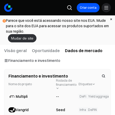
Criar conta
Parece que você está acessando nosso site nos EUA. Mude
para o site dos EUA para acessar os produtos suportados em
sua região.
Mudar de site
Visão geral
Oportunidade
Dados de mercado
Financiamento e investimento
Financiamento e investimento
Cancela
Rodada de
Nome do projeto
Etiquetas
financiamento
Multipli
--
DeFi
Yield aggregator
Vangrid
Seed
Infra
DePIN