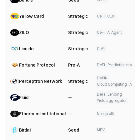
Bundle
Seed
Yellow Card
Strategic
CeFi
CEX
ZILO
Strategic
CeFi
AI Agent
Licuido
Strategic
CeFi
Fortune Protocol
Pre-A
DeFi
Prediction market
DePIN
Perceptron Network
Strategic
Cloud Computing
AI
DeFi
Lending
Fluid
--
Yield aggregator
Ethereum Institutional
--
Non-profit
Birdai
Seed
MEV