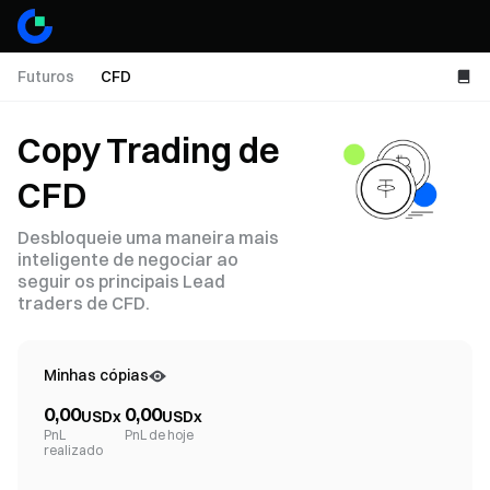
Futuros
CFD
Copy Trading de
CFD
Desbloqueie uma maneira mais
inteligente de negociar ao
seguir os principais Lead
traders de CFD.
Minhas cópias
0,00
0,00
USDx
USDx
PnL
PnL de hoje
realizado