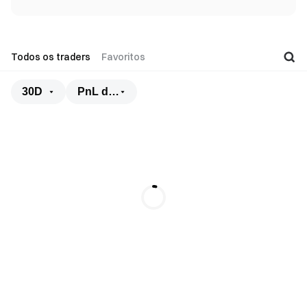
Todos os traders
Favoritos
30D
PnL dos copiadores