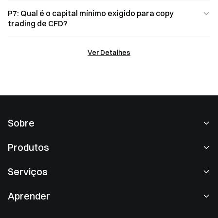
P7: Qual é o capital mínimo exigido para copy
trading de CFD?
Ver Detalhes
Sobre
Sobre nós
Produtos
Carreiras
P2P
Serviços
Redação
Conversão e block negociação
Benefícios VIP
Patrocinador oficial da Oracle Red Bull Racing
Aprender
Negociação spot
Institucional
Termo de Acordo do Usuário
Academia
Margem