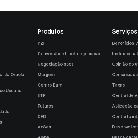
Produtos
Serviços
P2P
Benefícios V
Conversão e block negociação
Institucional
Negociação spot
Opinião do u
al da Oracle
Margem
Comunicado
Centro Earn
Taxas
do Usuário
ETF
Central de A
Futuros
Aplicação p
idade
CFD
Contrato int
es
Ações
Desenvolved
Alpha
Busca de Ve