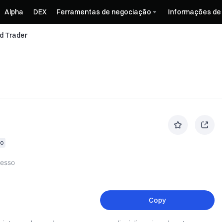
Alpha
DEX
Ferramentas de negociação
Informações de
ad Trader
vo
resso
Copy