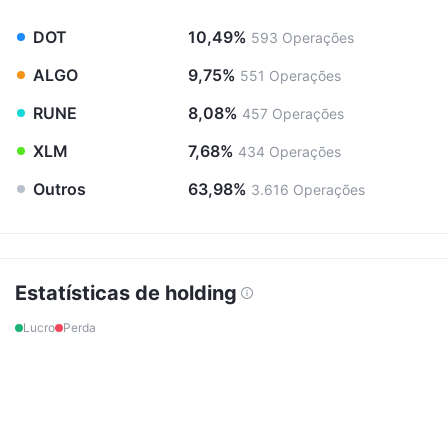
DOT
10,49%
593
Operações
ALGO
9,75%
551
Operações
RUNE
8,08%
457
Operações
XLM
7,68%
434
Operações
Outros
63,98%
3.616
Operações
Estatísticas de holding
Lucro
Perda