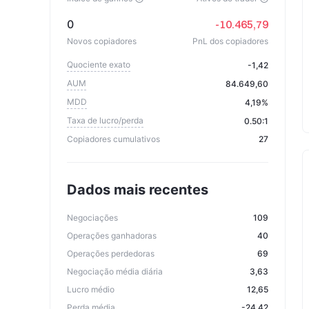
0
-10.465,79
Novos copiadores
PnL dos copiadores
Quociente exato
-1,42
AUM
84.649,60
MDD
4,19%
Taxa de lucro/perda
0.50:1
Copiadores cumulativos
27
Dados mais recentes
Negociações
109
Operações ganhadoras
40
Operações perdedoras
69
Negociação média diária
3,63
Lucro médio
12,65
Perda média
-24,42