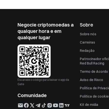
Negocie criptomoedas a
Sobre
qualquer hora e em
Sobre nós
qualquer lugar
Carreiras
Redação
Patrocinador ofici
Red Bull Racing
Termo de Acordo 
Aviso de Risco
Escaneie o código para baixar o app da
Gate
Política de Privac
Comunidade
Política de cooki
Kit de mídia