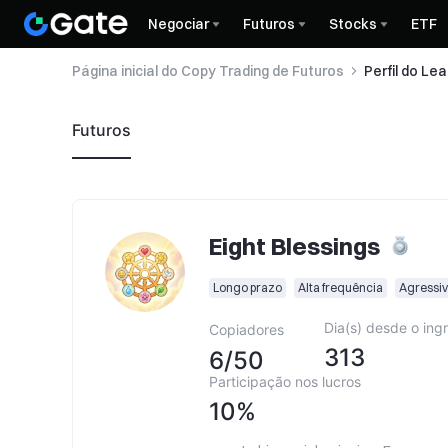
Negociar
Futuros
Stocks
ETF
Página inicial do Copy Trading de Futuros
Perfil do Le
Futuros
Eight Blessings
Longo prazo
Alta frequência
Agressi
Dia(s) desde o ing
Copiadores
313
6
/
50
Participação nos lucros
10%