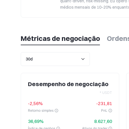
quant-driven, risk-missing. Eu oper
médios mensais de 10–20% enquant
vibrações—apenas dados, dimensio
que está pronto.
Métricas de negociação
Orden
Desempenho de negociação
* USDT
-2,56%
-231,81
Retorno simples
PnL
36,69%
8.627,60
Índice de ganhos
Ativos do trader