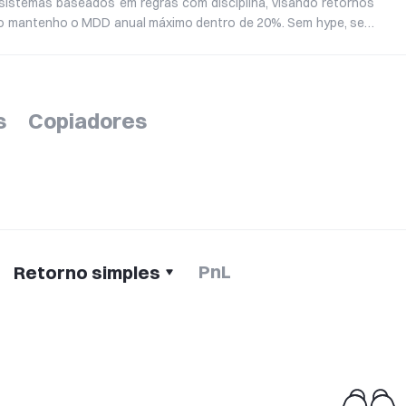
o sistemas baseados em regras com disciplina, visando retornos
o mantenho o MDD anual máximo dentro de 20%. Sem hype, sem
namento e controle rigoroso para um crescimento constante
s
Copiadores
PnL
Retorno simples