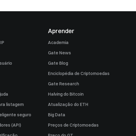
Aprender
IP
Academia
Gate News
suário
Gate Blog
Enciclopédia de Criptomoedas
Gate Research
juda
Halving do Bitcoin
ara listagem
Atualização do ETH
eligente seguro
Big Data
ores (API)
Preços de Criptomoedas
rificação
Preço do GT