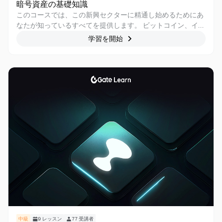
暗号資産の基礎知識
このコースでは、この新興セクターに精通し始めるためにあ
なたが知っているすべてを提供します。 ビットコイン、イー
サリアム、ブロックチェーン、暗号、マイニングなどの用語
学習を開始
を聞いたことがあるでしょう。 教訓的で明確かつ客観的な方
法でそれらを提示します。
中級
9
レッスン
77
受講者