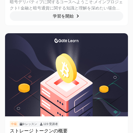
暗号デリバティブに関するコースへようこそ:メインプロジェ
クト! 金融と暗号通貨に関する知識と理解を深めたい場合、
このコースは特別に調整されています。 このコースでは、暗
学習を開始
号デリバティブプロジェクトの世界を掘り下げ、分散型デリ
バティブの展望を形作る主要なプラットフォームとプロトコ
ルを深く掘り下げます。 SynthetixやGMXからdYdX、
UMA、Ribbon Finance、Vega Protocol、MUX Protocolま
で、その機能、取引メカニズム、トークンの有用性、ガバナ
ンス構造など、幅広いトピックを取り上げます。 このコース
を修了すると、ダイナミックでエキサイティングな暗号デリ
バティブの世界をナビゲートするための強固な基盤が身に付
き、情報に基づいた投資決定を下し、この急速に進化する業
界内の機会を活用できるようになります。
中級
9
レッスン
123
受講者
ストレージ トークンの概要