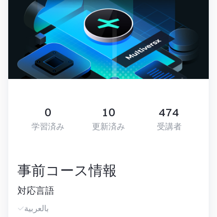
0
10
474
学習済み
更新済み
受講者
事前コース情報
対応言語
بالعربية