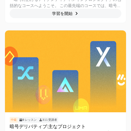
括的なコースへようこそ。 この最先端のコースでは、暗号通
貨エコシステム内のIDトークンの魅力的な領域を探求する旅
学習を開始
に乗り出します。 世界がブロックチェーン技術と分散型アプ
リケーションを採用するにつれて、安全で検証可能なIDソリ
ューションの重要性が最も重要になります。 このコースで
は、IDトークン、Web3エコシステムにおけるIDトークンの
重要性、およびID検証、プライバシー、および信頼性に革命
を起こす可能性に関する深い知識を提供します。 この啓発的
な探求に参加して、デジタル時代の分散型IDのダイナミック
な状況をナビゲートするための専門知識を身に付けてくださ
い。
中級
8
レッスン
311
受講者
暗号デリバティブ:主なプロジェクト