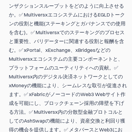
ンザクションスループットをどのように向上させる
か。✅ MultiversxエコシステムにおけるEGLDトーク
ンの役割と機能(ステーキングとガバナンスでの使用
を含む)。✅ Multiversxでのステーキングのプロセス
と重要性、バリデーターに関連する役割と報酬を含
む。✅ xPortal、xExchange、xBridgesなどの
Multiversxエコシステムの主要コンポーネントと、
プラットフォームのユーティリティへの貢献。✅
Multiversx内のデジタル決済ネットワークとしての
xMoneyの機能により、シームレスな取引が促進され
ます。✅ xFabricがノーコードのWeb3 Webサイト作
成を可能にし、ブロックチェーン採用の障壁を下げ
る方法。✅ Multiversx内の分散型金融プロトコルと
してのAshSwapの機能により、資産交換と利回り獲
得の機会を提供します。✅ メタバースとWeb3にお