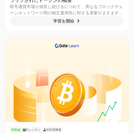
ラップされたトークンの概要
暗号通貨市場が成長し続けるにつれて、異なるブロックチェ
ーンネットワーク間の相互運用性に対する需要がますます重
要になっています。 ラップトークンは、あるブロックチェー
学習を開始
ン上のトークンであり、別の暗号通貨または別のブロックチ
ェーンの資産を表し、流動性を高め、クロスチェーン取引を
容易にする能力により人気が高まっています。 このコースで
は、基盤となるテクノロジー、ユースケース、リスク、制限
など、ラップされたトークンについて知っておく必要のある
すべてのことを学びます。
初級編
6
レッスン
635
受講者