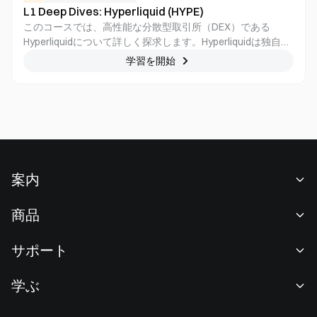
L1 Deep Dives: Hyperliquid (HYPE)
このコースでは、高性能な分散型取引所（DEX）である
Hyperliquidについて詳しく探求します。Hyperliquidは独自の
Layer 1ブロックチェーン上に構築されています。このコース
学習を開始
は、上級ユーザー、開発者、およびブロックチェーン愛好家
を対象に、Hyperliquidの技術アーキテクチャ、トークノミク
ス、戦略的パートナーシップ、ガバナンスメカニズム、およ
び進化するDeFiの景観について掘り下げます。
案内
当社について
商品
採用情報
P2P
サポート
ニュースルーム
交換 & ブロック取引
VIP特典
F1 Oracle Red Bull Racing 公式スポンサー
学ぶ
現物取引
機関向けサービス
利用規約
アカデミー
証拠金取引