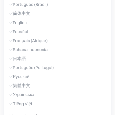
Português (Brasil)
简体中文
English
Español
Français (Afrique)
Bahasa Indonesia
日本語
Português (Portugal)
Русский
繁體中文
Українська
Tiếng Việt