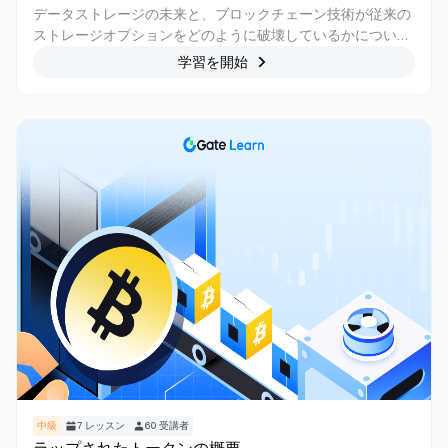
データストレージの未来と、ブロックチェーン技術が従来の
ストレージオプションをどのように破壊しているかについて
知りたいですか? ストレージトークンとブロックチェーンに
学習を開始
関するこのコース以外に探す必要はありません。 このコース
では、さまざまなストレージトークンテクノロジー、業界へ
の潜在的な影響、セキュリティとリスク管理の考慮事項など
について深く理解できます。 このエキサイティングな旅に参
加して、分散型ストレージソリューションの可能性を探りま
しょう。
中級
7
レッスン
60
受講者