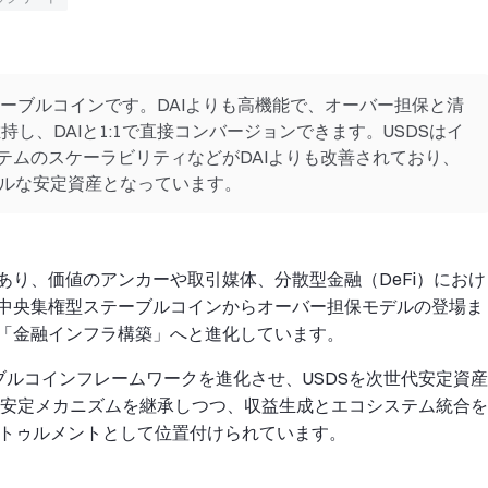
散型ステーブルコインです。DAIよりも高機能で、オーバー担保と清
持し、DAIと1:1で直接コンバージョンできます。USDSはイ
テムのスケーラビリティなどがDAIよりも改善されており、
ブルな安定資産となっています。
り、価値のアンカーや取引媒体、分散型金融（DeFi）におけ
中央集権型ステーブルコインからオーバー担保モデルの登場ま
「金融インフラ構築」へと進化しています。
ステーブルコインフレームワークを進化させ、USDSを次世代安定資産
散型安定メカニズムを継承しつつ、収益生成とエコシステム統合を
ストゥルメントとして位置付けられています。