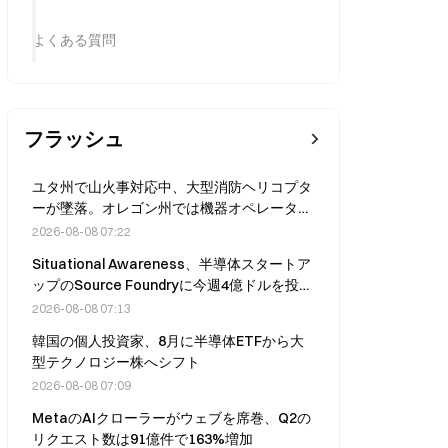
よくある質問
た
フラッシュ
ユタ州で山火事対応中、大型消防ヘリコプタ
ーが墜落。オレゴン州では機器オペレーター
1人が死亡
2026-08-08 07:22
Situational Awareness、半導体スタートア
ップのSource Foundryに今週4億ドルを投資
へ
2026-08-08 07:13
韓国の個人投資家、8月に半導体ETFから大
型テクノロジー株へシフト
2026-08-08 07:09
MetaのAIクローラーがウェブを席巻、Q2の
リクエスト数は91億件で163%増加