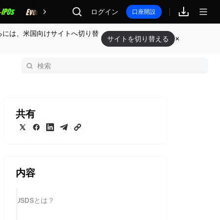
報酬
ログイン
口座開設
るには、米国向けサイトへ切り替
サイトを切り替える
共有
内容
USDSとは？