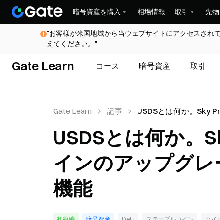
暗号資産を購入
相場情報
取引
先物
"お客様が米国地域から当ウェブサイトにアクセスされ
えてください。"
Gate Learn
コース
暗号資産
取引
Gate Learn
記事
USDSとは何か。Sky Pro
ステーブルコインのア
USDSとは何か。Sk
ードロジックおよびコ
インのアップグレ
機能
初級編
暗号資産
DeFi
ステーブルコイン
クイ