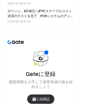
2026-08-08 07:05
ローソン、8月6日にJPYCステーブルコイン
決済のテストを完了 POSシステムのアップ
グレードは不要
2026-08-08 07:01
Gateに登録
最新情報を入手して資産形成の旅を始
めましょう
口座開設