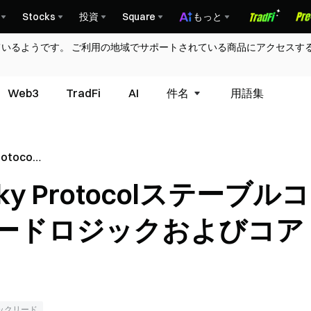
Stocks
投資
Square
もっと
ているようです。 ご利用の地域でサポートされている商品にアクセスす
Web3
TradFi
AI
件名
用語集
tocol
ップグレ
y Protocolステーブルコ
ア機能
ードロジックおよびコア
ックリード