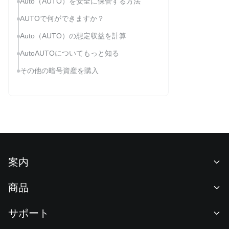
Auto（AUTO）を安全に保管する方法
AUTOで何ができますか？
Auto（AUTO）の想定収益を計算
AutoAUTOについてもっと知る
その他の暗号資産を購入
案内
当社について
商品
採用情報
P2P
サポート
ニュースルーム
交換 & ブロック取引