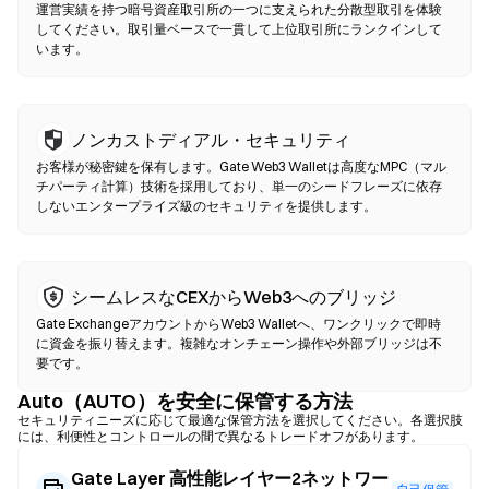
を選択し、スリッページ許容値を設定して、スワップを確認して
運営実績を持つ暗号資産取引所の一つに支えられた分散型取引を体験
ください。ガス代が発生し、流動性の深さにより価格が中央集権
してください。取引量ベースで一貫して上位取引所にランクインして
います。
型市場と異なる場合がある点にご注意ください。ほとんどのDEX
活動は、Ethereum、BNB Chain、PolygonなどのEVM互換チェー
ン上で行われます。
ノンカストディアル・セキュリティ
お客様が秘密鍵を保有します。Gate Web3 Walletは高度なMPC（マル
チパーティ計算）技術を採用しており、単一のシードフレーズに依存
しないエンタープライズ級のセキュリティを提供します。
シームレスなCEXからWeb3へのブリッジ
Gate ExchangeアカウントからWeb3 Walletへ、ワンクリックで即時
に資金を振り替えます。複雑なオンチェーン操作や外部ブリッジは不
要です。
Auto（AUTO）を安全に保管する方法
セキュリティニーズに応じて最適な保管方法を選択してください。各選択肢
には、利便性とコントロールの間で異なるトレードオフがあります。
Gate Layer 高性能レイヤー2ネットワー