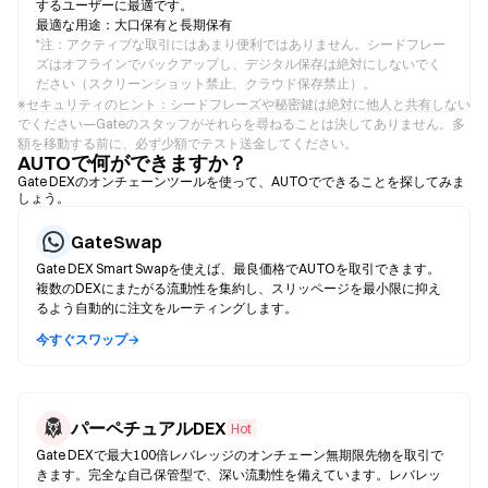
するユーザーに最適です。
最適な用途：大口保有と長期保有
*
注：アクティブな取引にはあまり便利ではありません。シードフレー
ズはオフラインでバックアップし、デジタル保存は絶対にしないでく
ださい（スクリーンショット禁止、クラウド保存禁止）。
※セキュリティのヒント：シードフレーズや秘密鍵は絶対に他人と共有しない
でください—Gateのスタッフがそれらを尋ねることは決してありません。多
額を移動する前に、必ず少額でテスト送金してください。
AUTOで何ができますか？
Gate DEXのオンチェーンツールを使って、AUTOでできることを探してみま
しょう。
GateSwap
Gate DEX Smart Swapを使えば、最良価格でAUTOを取引できます。
複数のDEXにまたがる流動性を集約し、スリッページを最小限に抑え
るよう自動的に注文をルーティングします。
今すぐスワップ→
パーペチュアルDEX
Hot
Gate DEXで最大100倍レバレッジのオンチェーン無期限先物を取引で
きます。完全な自己保管型で、深い流動性を備えています。レバレッ