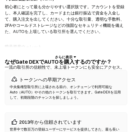
初心者にとって最も分かりやすい選択肢です。アカウントを登録
し、本人確認を完了し、カードまたは銀行振込で資金を入金し
て、購入注文を出してください。十分な取引量、透明な手数料、
2FAやコールドストレージなどの強固なセキュリティ機能を備え
た、AUTOを上場している取引所を選んでください。
暗号資産ウォレット
自己保管を重視するユーザー向けです。ノンカストディアルウォ
レットでは、お客様自身が秘密鍵を保有し、ウォレットのインタ
なぜGate DEXでAUTOを購入するのですか？
ーフェース内で直接トークンをスワップできます。一部のウォレ
一流の取引所の信頼性で、未上場トークンにも安全にアクセス。
ットは法定通貨オンランプにも対応しており、取引所を経由せず
トークンへの早期アクセス
にクレジットカードでAUTOを購入できます。いかなる取引で
も、確認前に必ずシードフレーズをバックアップし、コントラク
中央集権型取引所に上場される前の、オンチェーンで利用可能な
トアドレスを確認してください。
Auto（AUTO）やその他のトークンを取引できます。Gate DEXを活用
して、初期段階のチャンスを探しましょう。
分散型取引所（DEX）
仲介者なしでP2P取引を行います。DEXはスマートコントラクトを
使用してオンチェーンでスワップを実行するため、登録や本人確
2013年から信頼されています
認は不要です。互換性のあるウォレットを接続し、トークンペア
世界中で数百万の登録ユーザーにサービスを提供してきた、最も長い