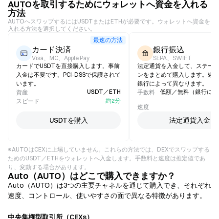
AUTOを取引するためにウォレットへ資金を入れる
方法
AUTOへスワップするにはUSDTまたはETHが必要です。ウォレットへ資金を
入れる方法を選択してください。
最速の方法
カード決済
銀行振込
Visa、MC、Apple Pay
SEPA、SWIFT
カードでUSDTを直接購入します。事前
法定通貨を入金して、ステー
入金は不要です。PCI-DSSで保護されて
ンをまとめて購入します。処
います。
銀行によって異なります。
USDT／ETH
低額／無料（銀行によ
資産
手数料
約2分
スピード
1
速度
USDTを購入
法定通貨入金
※AUTOはCEXに上場していません。これらの方法では、DEXでスワップする
ためのUSDT／ETHをウォレットへ入金します。手数料と速度は推定値であ
り、変動する場合があります。
Auto（AUTO）はどこで購入できますか？
Auto（AUTO）は3つの主要チャネルを通じて購入でき、それぞれ
速度、コントロール、使いやすさの面で異なる特徴があります。
中央集権型取引所（CEXs）