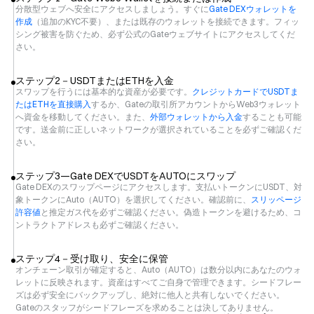
分散型ウェブへ安全にアクセスしましょう。すぐに
Gate DEXウォレットを
作成
（追加のKYC不要）、または既存のウォレットを接続できます。フィッ
シング被害を防ぐため、必ず公式のGateウェブサイトにアクセスしてくだ
さい。
ステップ2－USDTまたはETHを入金
スワップを行うには基本的な資産が必要です。
クレジットカードでUSDTま
たはETHを直接購入
するか、Gateの取引所アカウントからWeb3ウォレット
へ資金を移動してください。また、
外部ウォレットから入金
することも可能
です。送金前に正しいネットワークが選択されていることを必ずご確認くだ
さい。
ステップ3—Gate DEXでUSDTをAUTOにスワップ
Gate DEXのスワップページにアクセスします。支払いトークンにUSDT、対
象トークンにAuto（AUTO）を選択してください。確認前に、
スリッページ
許容値
と推定ガス代を必ずご確認ください。偽造トークンを避けるため、コ
ントラクトアドレスも必ずご確認ください。
ステップ4－受け取り、安全に保管
オンチェーン取引が確定すると、Auto（AUTO）は数分以内にあなたのウォ
レットに反映されます。資産はすべてご自身で管理できます。シードフレー
ズは必ず安全にバックアップし、絶対に他人と共有しないでください。
Gateのスタッフがシードフレーズを求めることは決してありません。