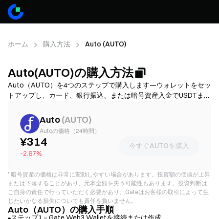
ホーム
購入方法
Auto (AUTO)
Auto(AUTO)の購入方法
Auto（AUTO）を4つのステップで購入します—ウォレットをセッ
トアップし、カード、銀行振込、または暗号資産入金でUSDTまた
はETHを入手し、その後、分散型取引所でAUTOへスワップしま
す。資金調達方法を比較し、確認前にガス代とスリッページを確
Auto
(
AUTO
)
認し、AUTOを安全に保管する方法を学んでください。利用可能
Autoの価格（24時間）
性と手数料はネットワークおよび提供業者によって異なります。
¥314
今すぐAUTOを購入
-2.67%
*
暗号資産の価格は非常に変動しやすい場合があります。投資額の価値が上昇
または下落することがあり、元本全額を失う可能性もあります。投資判断は
ご自身の責任で行っていただく必要があり、Gateはお客様の取引によって生
じたいかなる損失についても責任を負いません。
Auto（AUTO）の購入手順
ステップ1－Gate Web3 Walletを接続または作成