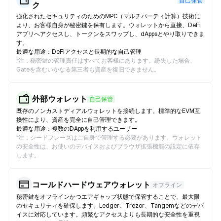
自己保管
ク
強化されたセキュリティのためのMPC（マルチパーティ計算）技術に
より、お客様自身が秘密鍵を保有します。ウォレットから直接、DeFi
アプリへアクセスし、トークンをスワップし、dAppsとやり取りできま
す。
最適な用途：DeFiアクセスと長期的な自己管理
*
注：秘密鍵の管理責任はすべてお客様にあります。紛失した場合、
Gateを含むいかなる第三者も資産を復旧できません。
外部ウォレット
自己保管
既存のノンカストディアルウォレットを接続します。標準的なEVM互
換性により、資産を完全に自己管理できます。
最適な用途：複数のDAppを利用するユーザー
*
注：シードフレーズはご自身で管理する必要があります。ウォレット
の安全性は、お使いのデバイスおよびブラウザ拡張機能の設定に依存
します。
コールドハードウェアウォレット
オフライン
秘密鍵をオフラインかつエアギャップ状態で保管することで、最大限
のセキュリティを確保します。Ledger、Trezor、Tangemなどのデバ
イスに対応しています。頻繁なアクセスよりも長期的な安全性を重視