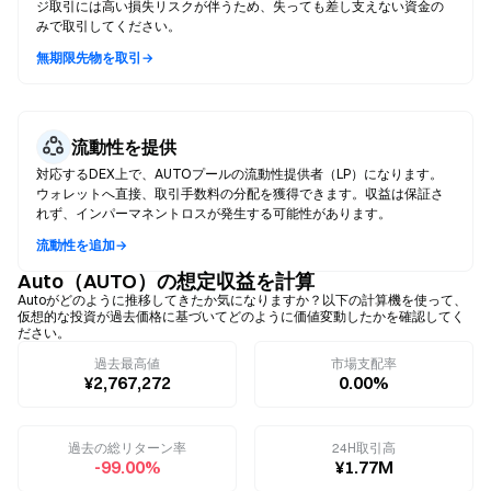
ジ取引には高い損失リスクが伴うため、失っても差し支えない資金の
みで取引してください。
無期限先物を取引→
流動性を提供
対応するDEX上で、AUTOプールの流動性提供者（LP）になります。
ウォレットへ直接、取引手数料の分配を獲得できます。収益は保証さ
れず、インパーマネントロスが発生する可能性があります。
流動性を追加→
Auto（AUTO）の想定収益を計算
Autoがどのように推移してきたか気になりますか？以下の計算機を使って、
仮想的な投資が過去価格に基づいてどのように価値変動したかを確認してく
ださい。
過去最高値
市場支配率
¥2,767,272
0.00%
過去の総リターン率
24H取引高
-99.00%
¥1.77M