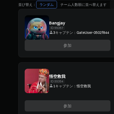
並び替え：
ランダム
チーム人数順に並べ替えます
Bangjay
ID:
55357
3
キャプテン：
GateUser-0502f844
参加
悟空救我
ID:
55354
1
キャプテン：
悟空救我
参加