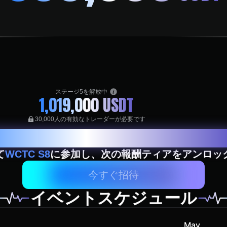
ステージ5を解放中
1,019,000
USDT
30,000人の有効なトレーダーが必要です
て
WCTC S8
に参加し、次の報酬ティアをアンロッ
今すぐ招待
イベントスケジュール
May