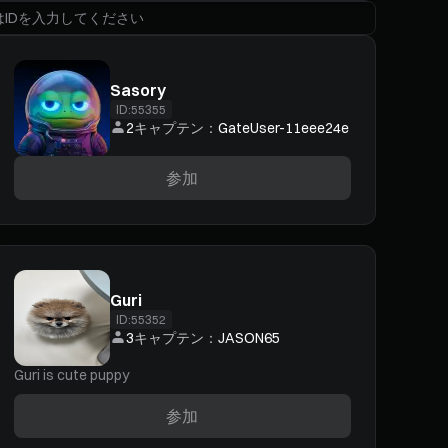
Sasory
ID:
55355
2
キャプテン：
GateUser-11eee24e
参加
Guri
ID:
55352
3
キャプテン：
JASON65
Guri is cute puppy
参加