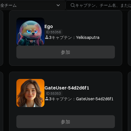
全チーム
Ego
ID:
55356
3
キャプテン：
Yelkisaputra
参加
GateUser-54d2d6f1
ID:
55353
3
キャプテン：
GateUser-54d2d6f1
参加