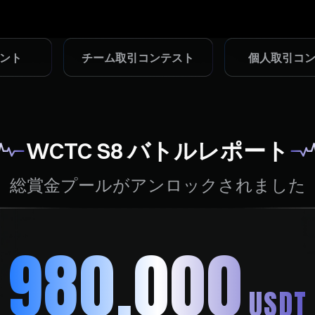
ン
ト
チ
ー
ム
取
引
コ
ン
テ
ス
ト
個
人
取
引
コ
ト
チーム取引コンテスト
個人取引コンテ
WCTC S8 バトルレポート
総賞金プールがアンロックされました
980,000
USDT