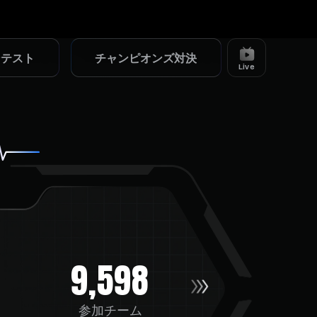
ン
テ
ス
ト
チ
ャ
ン
ピ
オ
ン
ズ
対
決
スト
チャンピオンズ対決
Live
9,598
参加チーム