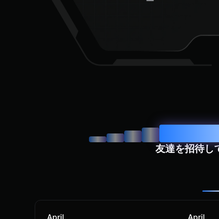
ー
友達を招待し
April
April