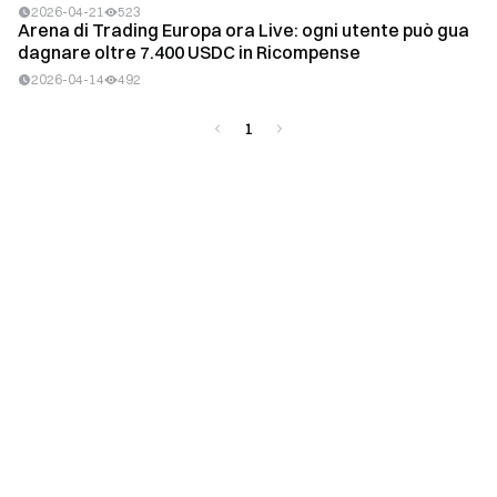
2026-04-21
523
Arena di Trading Europa ora Live: ogni utente può gua
dagnare oltre 7.400 USDC in Ricompense
2026-04-14
492
1