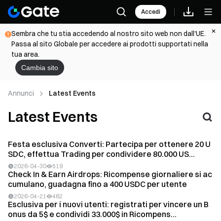
Accedi
Sembra che tu stia accedendo al nostro sito web non dall'UE.
Passa al sito Globale per accedere ai prodotti supportati nella
tua area.
Cambia sito
Annunci
Latest Events
Latest Events
Festa esclusiva Converti: Partecipa per ottenere 20 U
SDC, effettua Trading per condividere 80.000 US...
2026-04-30
519
Check In & Earn Airdrops: Ricompense giornaliere si ac
cumulano, guadagna fino a 400 USDC per utente
2026-04-21
462
Esclusiva per i nuovi utenti: registrati per vincere un B
onus da 5$ e condividi 33.000$ in Ricompens...