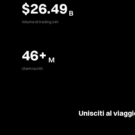
$26.49
B
Volume di trading 24h
46
+
M
Utenti iscritti
Unisciti al viaggi