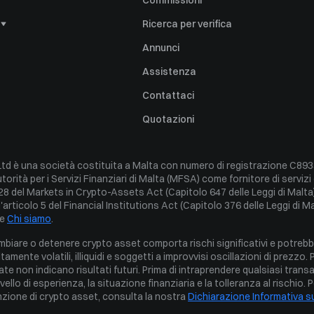
Commissioni
e
Ricerca per verifica
ischio
Annunci
ami
Assistenza
sabilità
Contattaci
Quotazioni
a
d è una società costituita a Malta con numero di registrazione C8933
o di interessi
torità per i Servizi Finanziari di Malta (MFSA) come fornitore di serviz
e Ordini
 28 del Markets in Crypto-Assets Act (Capitolo 647 delle Leggi di Malta
l'articolo 5 del Financial Institutions Act (Capitolo 376 delle Leggi di Ma
e 
Chi siamo
.
are o detenere crypto asset comporta rischi significativi e potrebbe 
mente volatili, illiquidi e soggetti a improvvisi oscillazioni di prezzo. 
 non indicano risultati futuri. Prima di intraprendere qualsiasi transa
livello di esperienza, la situazione finanziaria e la tolleranza al rischio. 
nzione di crypto asset, consulta la nostra 
Dichiarazione Informativa su