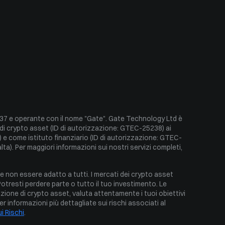
Indice altcoin season
Indice Ahr999
Puell Multiple
Indice di Paura e Avidità
Volatilità storica
7 e operante con il nome "Gate". Gate Technology Ltd è 
i di crypto asset (ID di autorizzazione: GTEC-25238) ai 
) e come istituto finanziario (ID di autorizzazione: GTEC-
lta). Per maggiori informazioni sui nostri servizi completi, 
non essere adatto a tutti. I mercati dei crypto asset 
Potresti perdere parte o tutto il tuo investimento. Le 
zione di crypto asset, valuta attentamente i tuoi obiettivi 
Per informazioni più dettagliate sui rischi associati al 
i Rischi
.