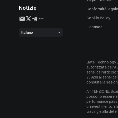
Kit per i media
Notizie
Conformità legal
Dichiarazione di r
Cookie Policy
Gestione dei recl
Licenses
Italiano
Esonero di respon
Regole operative
Politica di custodi
Gate Technology Lt
Regole sul conflitt
autorizzata dall'Au
Politica Esecuzion
sensi dell'articolo
25926) ai sensi del
consulta la sezion
ATTENZIONE: Scambi
possono essere alta
performance passate
di investimento, il 
trading e alla dete