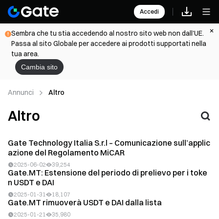
Accedi
Sembra che tu stia accedendo al nostro sito web non dall'UE.
Passa al sito Globale per accedere ai prodotti supportati nella
tua area.
Cambia sito
Annunci
Altro
Altro
Gate Technology Italia S.r.l – Comunicazione sull’applic
azione del Regolamento MiCAR
2025-06-02
39,254
Gate.MT: Estensione del periodo di prelievo per i toke
n USDT e DAI
2025-01-31
18,107
Gate.MT rimuoverà USDT e DAI dalla lista
2025-01-21
35,980