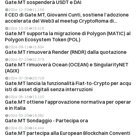
Gate.MT sospenderà USDT e DAI
2024-12-30
11,156
Il CEO di Gate.MT, Giovanni Cunti, sostiene l’adozione
accelerata del Web3 al meetup CryptoRoma di...
2024-10-01
15,418
Gate.MT supporta la migrazione di Polygon (MATIC) al
Polygon Ecosystem Token (POL)
2024-09-11
15,834
Gate.MT rimuoverà Render (RNDR) dalla quotazione
2024-07-23
22,379
Gate.MT rimuoverà Ocean (OCEAN) e SingularityNET
(AGIX)
2024-07-05
20,729
Gate.MT lancia la funzionalità Fiat-to-Crypto per acqu
isti di asset digitali senza interruzioni
2024-05-15
13,120
Gate.MT ottiene l'approvazione normativa per operar
e in Italia
2024-03-20
16,382
Gate.MT Sondaggio - Partecipa ora
2024-01-30
14,444
Gate.MT partecipa alla European Blockchain Conventi