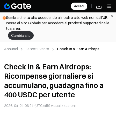
Accedi
Sembra che tu stia accedendo al nostro sito web non dall'UE.
Passa al sito Globale per accedere ai prodotti supportati nella
tua area.
Cambia sito
Annunci
Latest Events
Check In & Earn Airdrops:
Ricompense giornaliere si
accumulano, guadagna fino a
Check In & Earn Airdrops:
400 USDC per utente
Ricompense giornaliere si
accumulano, guadagna fino a
400 USDC per utente
2026-04-21 06:21 (UTC)
459
visualizzazioni