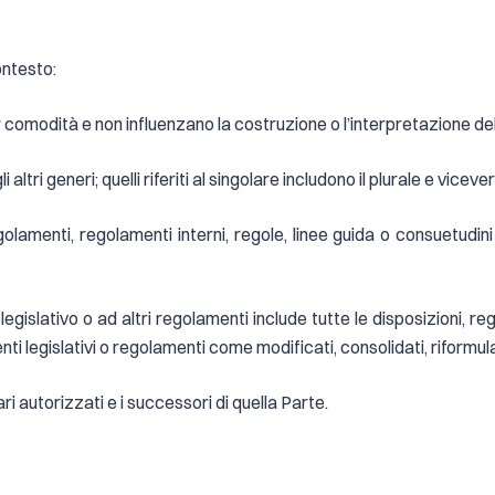
ontesto:
er comodità e non influenzano la costruzione o l’interpretazione 
i altri generi; quelli riferiti al singolare includono il plurale e viceve
 regolamenti, regolamenti interni, regole, linee guida o consuetu
legislativo o ad altri regolamenti include tutte le disposizioni, re
nti legislativi o regolamenti come modificati, consolidati, riformula
ari autorizzati e i successori di quella Parte.