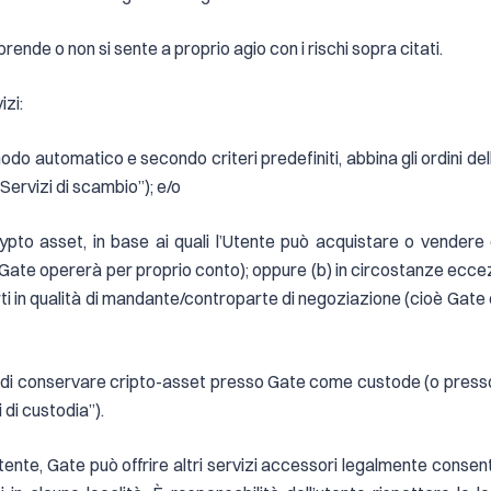
rende o non si sente a proprio agio con i rischi sopra citati.
izi:
odo automatico e secondo criteri predefiniti, abbina gli ordini del
i “Servizi di scambio”); e/o
i crypto asset, in base ai quali l’Utente può acquistare o vender
ate opererà per proprio conto); oppure (b) in circostanze ecce
rti in qualità di mandante/controparte di negoziazione (cioè Gate es
ente di conservare cripto-asset presso Gate come custode (o press
 di custodia”).
tente, Gate può offrire altri servizi accessori legalmente consenti