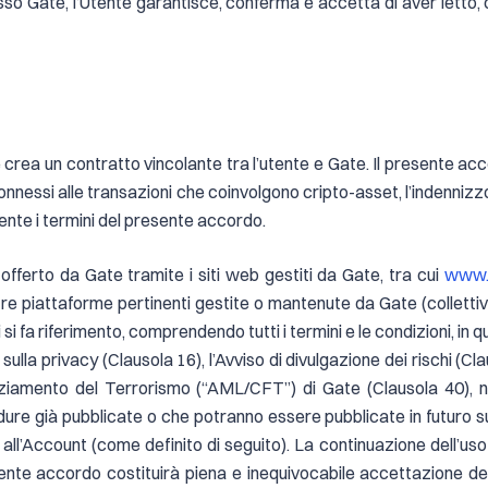
o Gate, l’Utente garantisce, conferma e accetta di aver letto, c
crea un contratto vincolante tra l’utente e Gate. Il presente acc
hi connessi alle transazioni che coinvolgono cripto-asset, l’indennizz
nte i termini del presente accordo.
 offerto da Gate tramite i siti web gestiti da Gate, tra cui
www.
 altre piattaforme pertinenti gestite o mantenute da Gate (collett
si fa riferimento, comprendendo tutti i termini e le condizioni, in qu
lla privacy (Clausola 16), l’Avviso di divulgazione dei rischi (Cla
nziamento del Terrorismo (“AML/CFT”) di Gate (Clausola 40), n
cedure già pubblicate o che potranno essere pubblicate in futuro su
ll’Account (come definito di seguito). La continuazione dell’uso 
esente accordo costituirà piena e inequivocabile accettazione de