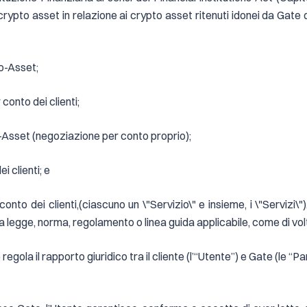
rypto asset in relazione ai crypto asset ritenuti idonei da Gate d
to-Asset;
conto dei clienti;
o-Asset (negoziazione per conto proprio);
i clienti; e
conto dei clienti,(ciascuno un \"Servizio\" e insieme, i \"Servi
a legge, norma, regolamento o linea guida applicabile, come di volt
regola il rapporto giuridico tra il cliente (l’“Utente”) e Gate (le “Pa