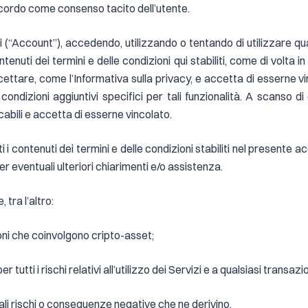
cordo come consenso tacito dell’utente.
 (“Account”), accedendo, utilizzando o tentando di utilizzare qu
nuti dei termini e delle condizioni qui stabiliti, come di volta in vo
ttare, come l’Informativa sulla privacy, e accetta di esserne vin
ondizioni aggiuntivi specifici per tali funzionalità. A scanso di e
cabili e accetta di esserne vincolato.
 contenuti dei termini e delle condizioni stabiliti nel presente ac
er eventuali ulteriori chiarimenti e/o assistenza.
 tra l’altro:
ioni che coinvolgono cripto-asset;
r tutti i rischi relativi all’utilizzo dei Servizi e a qualsiasi trans
tali rischi o conseguenze negative che ne derivino.