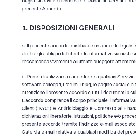
Registrandosi, iscrivendosi o creando un account press
presente Accordo.
1. DISPOSIZIONI GENERALI
a. Il presente accordo costituisce un accordo legale e 
diritti e gli obblighi dell’utente, le informative sui risc
raccomanda vivamente all’utente di leggere attentame
b. Prima di utilizzare o accedere a qualsiasi Servizio
software collegati, i forum, i blog, le pagine social e
attenzione il presente accordo e tutti i documenti a cui 
L’accordo comprende il corpo principale, l’Informativa su
Client (“KYC”) e Antiriciclaggio e Contrasto al Fina
dichiarazioni liberatorie, istruzioni, politiche e/o pro
presente accordo tramite l’indirizzo e-mail associato a
Gate via e-mail relativa a qualsiasi modifica del pr