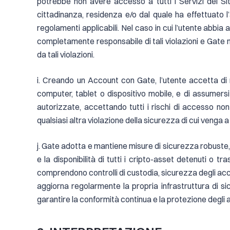
potrebbe non avere accesso a tutti i Servizi dei Siti 
cittadinanza, residenza e/o dal quale ha effettuato l’a
regolamenti applicabili. Nel caso in cui l’utente abbia
completamente responsabile di tali violazioni e Gate n
da tali violazioni.
i. Creando un Account con Gate, l’utente accetta di 
computer, tablet o dispositivo mobile, e di assumersi
autorizzate, accettando tutti i rischi di accesso no
qualsiasi altra violazione della sicurezza di cui venga
j. Gate adotta e mantiene misure di sicurezza robuste, a
e la disponibilità di tutti i cripto-asset detenuti o t
comprendono controlli di custodia, sicurezza degli acc
aggiorna regolarmente la propria infrastruttura di sicur
garantire la conformità continua e la protezione degli a