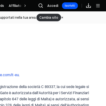
ds
Affiliato
Accedi
Iscriviti
upportati nella tua area.
Cambia sito
.com/it-eu
.
istrazione della società C 89337, la cui sede legale si
ate è autorizzata dall'Autorità per i Servizi Finanziari
pitolo 647 delle leggi di Malta) e autorizzata, ai sensi
o 376 delle leggi di Malta) ai sensi dell'Authorisation