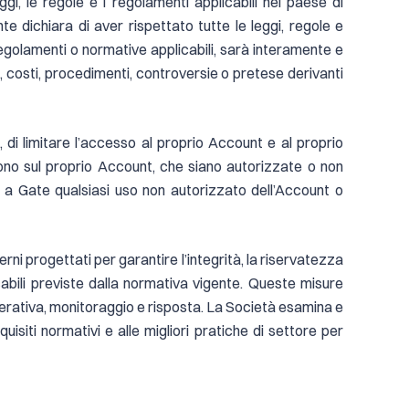
ggi, le regole e i regolamenti applicabili nel paese di
nte dichiara di aver rispettato tutte le leggi, regole e
 regolamenti o normative applicabili, sarà interamente e
, costi, procedimenti, controversie o pretese derivanti
di limitare l’accesso al proprio Account e al proprio
lgono sul proprio Account, che siano autorizzate o non
e a Gate qualsiasi uso non autorizzato dell’Account o
rni progettati per garantire l’integrità, la riservatezza
licabili previste dalla normativa vigente. Queste misure
perativa, monitoraggio e risposta. La Società esamina e
quisiti normativi e alle migliori pratiche di settore per