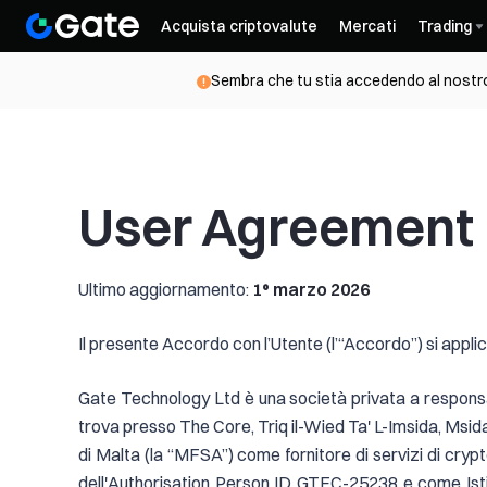
Acquista criptovalute
Mercati
Trading
Sembra che tu stia accedendo al nostro 
User Agreement
Ultimo aggiornamento:
1° marzo 2026
Il presente Accordo con l’Utente (l’“Accordo”) si applic
Gate Technology Ltd è una società privata a responsabi
trova presso The Core, Triq il-Wied Ta' L-Imsida, Msida
di Malta (la “MFSA”) come fornitore di servizi di crypt
dell'Authorisation Person ID GTEC-25238 e come Istituz