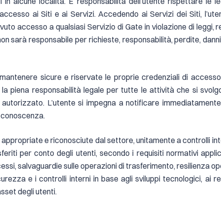
in alcune località. È responsabilità dell’utente rispettare le le
ccesso ai Siti e ai Servizi. Accedendo ai Servizi dei Siti, l’ute
 avuto accesso a qualsiasi Servizio di Gate in violazione di leggi,
on sarà responsabile per richieste, responsabilità, perdite, danni
mantenere sicure e riservate le proprie credenziali di accesso, 
 la piena responsabilità legale per tutte le attività che si svo
n autorizzato. L’utente si impegna a notificare immediatament
 a conoscenza.
ppropriate e riconosciute dal settore, unitamente a controlli inte
rasferiti per conto degli utenti, secondo i requisiti normativi app
essi, salvaguardie sulle operazioni di trasferimento, resilienza o
ezza e i controlli interni in base agli sviluppi tecnologici, ai re
sset degli utenti.