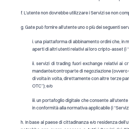
f. L’utente non dovrebbe utilizzare i Servizi se non comp
g. Gate può fornire all’utente uno o più dei seguenti serv
i. una piattaforma di abbinamento ordini che, in m
aperti di altri utenti relativi ai loro cripto-asset (
ii. servizi di trading fuori exchange relativi a
mandante/controparte di negoziazione (ovvero G
di volta in volta, direttamente con altre terze pa
OTC”); e/o
iii. un portafoglio digitale che consente all’ut
in conformità alla normativa applicabile (i “Servizi
h. In base al paese di cittadinanza e/o residenza dell’u