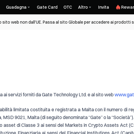
Guadagna
Gate Card
OTC
Altro
Invita
Rewar
sito web non dall'UE. Passa al sito Globale per accedere ai prodotti s
a ai servizi forniti da Gate Technology Ltd. e al sito web
www.gate
lità limitata costituita e registrata a Malta con il numero di reg
, MSD 9021, Malta (di seguito denominata “Gate” o la “Società”).G
o asset di Classe 3 ai sensi del Markets in Crypto Assets Act (Ca
ione Finanziaria ai sensi del Financial Institutions Act (Capitol