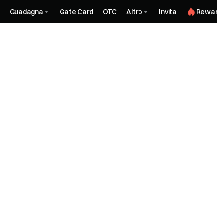
Guadagna
Gate Card
OTC
Altro
Invita
Rewar