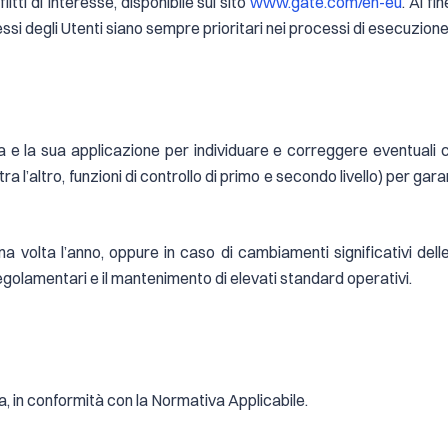
itti di Interesse, disponibile sul sito
www.gate.com/en-eu
. Al fi
essi degli Utenti siano sempre prioritari nei processi di esecuzione 
ica e la sua applicazione per individuare e correggere eventuali
l’altro, funzioni di controllo di primo e secondo livello) per gara
a volta l’anno, oppure in caso di cambiamenti significativi dell
regolamentari e il mantenimento di elevati standard operativi.
, in conformità con la Normativa Applicabile.