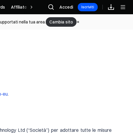
ds
Affiliato
Accedi
Iscriviti
upportati nella tua area.
Cambia sito
n-eu
.
chnology Ltd (“Società”) per adottare tutte le misure