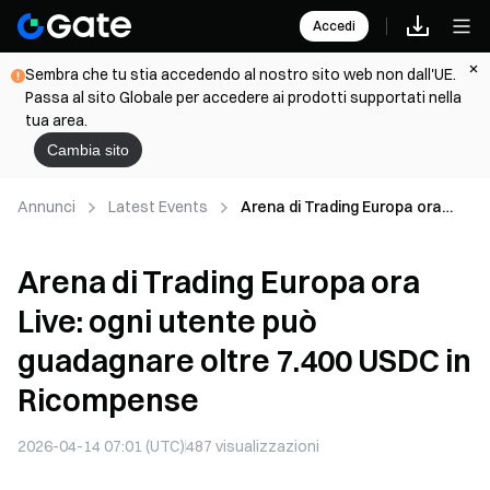
Accedi
Sembra che tu stia accedendo al nostro sito web non dall'UE.
Passa al sito Globale per accedere ai prodotti supportati nella
tua area.
Cambia sito
Annunci
Latest Events
Arena di Trading Europa ora
Live: ogni utente può
guadagnare oltre 7.400 USDC in
Arena di Trading Europa ora
Ricompense
Live: ogni utente può
guadagnare oltre 7.400 USDC in
Ricompense
2026-04-14 07:01 (UTC)
487
visualizzazioni