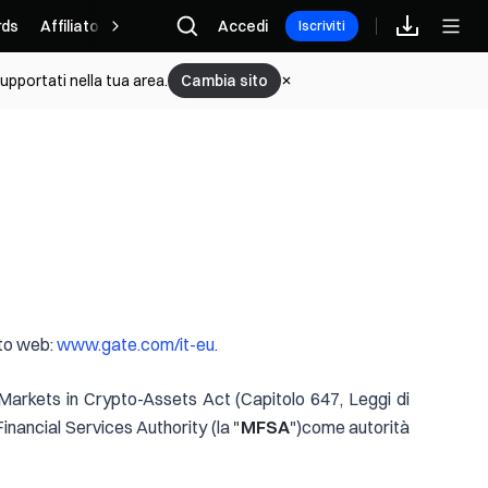
ds
Affiliato
Accedi
Iscriviti
upportati nella tua area.
Cambia sito
ito web:
www.gate.com/it-eu
.
 Markets in Crypto-Assets Act (Capitolo 647, Leggi di
Financial Services Authority (la "
MFSA
")come autorità