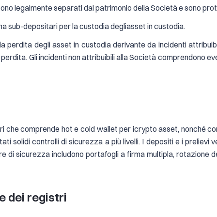
 sono legalmente separati dal patrimonio della Società e sono protet
na sub-depositari per la custodia degliasset in custodia.
a perdita degli asset in custodia derivante da incidenti attribuibil
rdita. Gli incidenti non attribuibili alla Società comprendono ev
uri che comprende hot e cold wallet per icrypto asset, nonché cont
 solidi controlli di sicurezza a più livelli. I depositi e i prelie
re di sicurezza includono portafogli a firma multipla, rotazione del
e dei registri