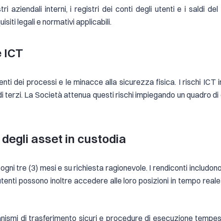
tri aziendali interni, i registri dei conti degli utenti e i saldi
iti legali e normativi applicabili.
 e ICT
imenti dei processi e le minacce alla sicurezza fisica. I rischi IC
hi di terzi. La Società attenua questi rischi impiegando un quadro di 
 degli asset in custodia
ogni tre (3) mesi e su richiesta ragionevole. I rendiconti includono i
 utenti possono inoltre accedere alle loro posizioni in tempo real
anismi di trasferimento sicuri e procedure di esecuzione tempest