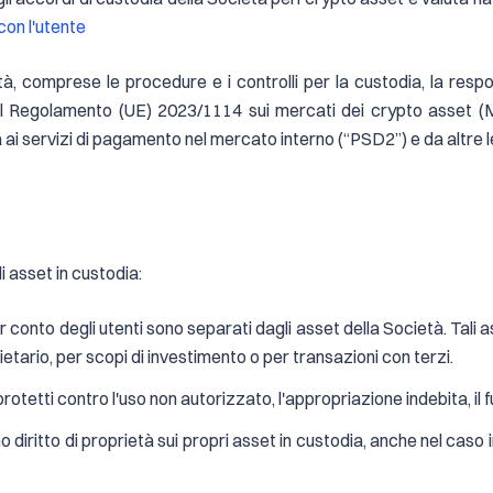
on l'utente
à, comprese le procedure e i controlli per la custodia, la respons
al Regolamento (UE) 2023/1114 sui mercati dei crypto asset (M
ai servizi di pagamento nel mercato interno (“PSD2”) e da altre le
li asset in custodia:
er conto degli utenti sono separati dagli asset della Società. Tali 
ietario, per scopi di investimento o per transazioni con terzi.
protetti contro l'uso non autorizzato, l'appropriazione indebita, il f
no diritto di proprietà sui propri asset in custodia, anche nel caso in