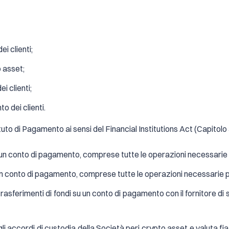
i clienti;
 asset;
i clienti;
o dei clienti.
to di Pagamento ai sensi del Financial Institutions Act (Capitolo 3
un conto di pagamento, comprese tutte le operazioni necessarie p
 conto di pagamento, comprese tutte le operazioni necessarie per
rasferimenti di fondi su un conto di pagamento con il fornitore di 
gli accordi di custodia della Società peri crypto asset e valuta fia