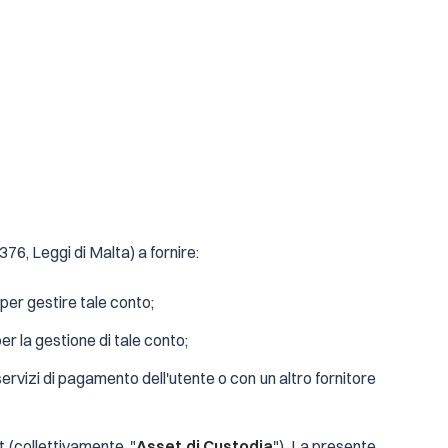
76, Leggi di Malta) a fornire:
er gestire tale conto;
 la gestione di tale conto;
servizi di pagamento dell'utente o con un altro fornitore
t (collettivamente, "
Asset di Custodia
"). La presente