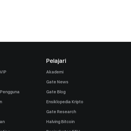
Pelajari
VIP
Akademi
Gate News
 Pengguna
Gate Blog
n
Ensiklopedia Kripto
Gate Research
uan
Halving Bitcoin