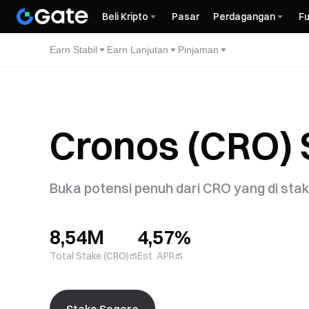
Beli Kripto
Pasar
Perdagangan
Fu
Earn Stabil
Earn Lanjutan
Pinjaman
Cronos (CRO) 
Buka potensi penuh dari CRO yang di stak
8,54M
4,57%
Total Stake (CRO)
Est. APR
Stake Segera