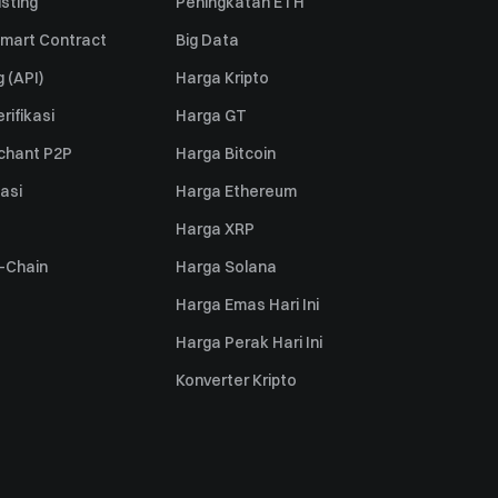
sting
Peningkatan ETH
mart Contract
Big Data
 (API)
Harga Kripto
rifikasi
Harga GT
rchant P2P
Harga Bitcoin
iasi
Harga Ethereum
Harga XRP
s-Chain
Harga Solana
Harga Emas Hari Ini
Harga Perak Hari Ini
Konverter Kripto