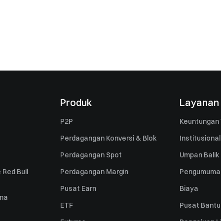
Produk
Layanan
P2P
Keuntungan 
Perdagangan Konversi & Blok
Institusional
Perdagangan Spot
Umpan Balik
 Red Bull
Perdagangan Margin
Pengumuma
Pusat Earn
Biaya
una
ETF
Pusat Bant