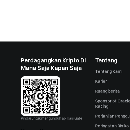
Perdagangkan Kripto Di
Tentang
Mana Saja Kapan Saja
Tentang Kami
Karier
Ruang berita
Sponsor of Oracle
Racing
Perjanjian Pengg
Pindai untuk mengunduh aplikasi Gate
Peringatan Risiko