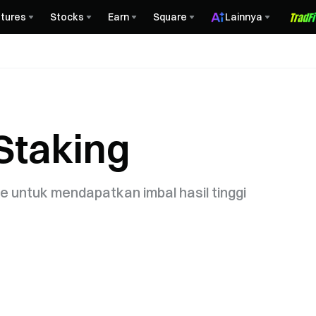
tures
Stocks
Earn
Square
Lainnya
Staking
e untuk mendapatkan imbal hasil tinggi