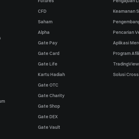
Futures
Pengajuan Li
CFD
Keamanan S
Saham
Pengembang
Alpha
Pencarian Ve
s
Gate Pay
Aplikasi Me
Gate Card
Program Afil
Gate Life
TradingView
Kartu Hadiah
Solusi Cros
Gate OTC
Gate Charity
um
Gate Shop
Gate DEX
Gate Vault