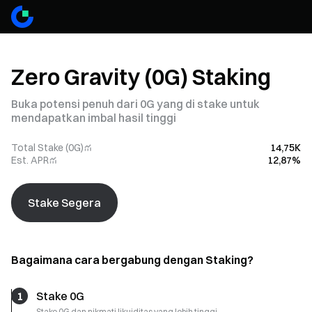
Zero Gravity (0G) Staking
Buka potensi penuh dari 0G yang di stake untuk
mendapatkan imbal hasil tinggi
Total Stake (0G)
14,75K
Est. APR
12,87%
Stake Segera
Bagaimana cara bergabung dengan Staking?
1
Stake 0G
Stake 0G dan nikmati likuiditas yang lebih tinggi.