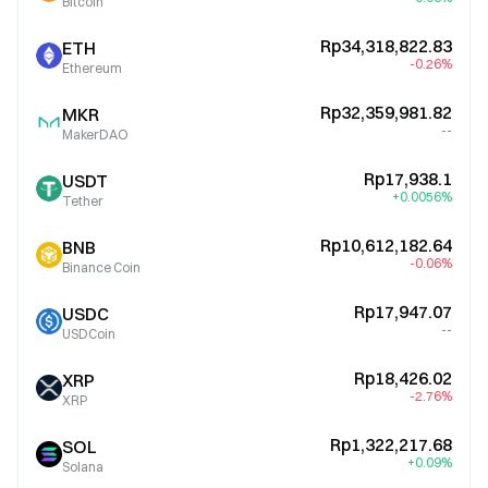
Bitcoin
Rp34,318,822.83
ETH
-0.26%
Ethereum
Rp32,359,981.82
MKR
--
MakerDAO
Rp17,938.1
USDT
+0.0056%
Tether
Rp10,612,182.64
BNB
-0.06%
Binance Coin
Rp17,947.07
USDC
--
USDCoin
Rp18,426.02
XRP
-2.76%
XRP
Rp1,322,217.68
SOL
+0.09%
Solana