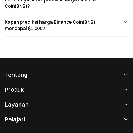
Coin(BNB)?
Kapan prediksi harga Binance Coin(BNB)
mencapai $1.000?
Tentang
Tentang Kami
Produk
Karier
P2P
Layanan
Ruang berita
Perdagangan Konversi & Blok
Keuntungan VIP
Sponsor of Oracle Red Bull Racing
Pelajari
Perdagangan Spot
Institusional
Perjanjian Pengguna
Akademi
Perdagangan Margin