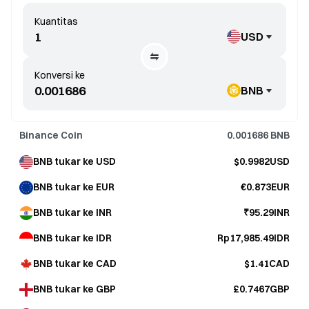
Kuantitas
USD
Konversi ke
BNB
Binance Coin
0.001686
BNB
BNB tukar ke USD
$0.9982USD
BNB tukar ke EUR
€0.873EUR
BNB tukar ke INR
₹95.29INR
BNB tukar ke IDR
Rp17,985.49IDR
BNB tukar ke CAD
$1.41CAD
BNB tukar ke GBP
£0.7467GBP