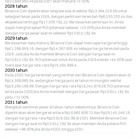
Rp10,886,680.48 pada 2027 akan menjadi +2.00%.
2028 tahun
Binance Coin diperkirakan tetap berada di sekitar Rp13,064,016.58 untuk
sebagian besar pada 2028, dengan perkiraan terendah Rp8,230,330.44 dan
ekspektasi tertinggi Rp17,505,782.22. Berdasarkan perkiraan ini, Anda
dapat mengharapkan ROI potensial sebesar +23.00% jika Anda membeli
dengan harga pasar saat ini sebesar Rp10,612,182.64.
2029 tahun
Berdasarkan data historis, Binance Coin dapat mencapai harga tertinggi
Rp21,398,859.16, dengan Rp14,367,805.44 sebagai harga terendah pada
2029. Jadi jika Anda membeli Binance Coin dengan harga saat ini
Rp10,612,182.64, ROI potensial untuk Anda pada 2029 adalah +44.00% saat
mencapai harga rata-rata Rp15,284,899.4.
2030 tahun
Pada 2030, harga terendah yang terlihat dari Binance Coin diperkirakan di
Rp14,306,665.84, sedangkan harga puncak tahun ini mungkin sekitar
Rp23,294,186.69. Dengan harga rata-rata Rp18,341,879.28, ROI potensial
Anda pada 2030 jika Anda membeli dengan harga pasar Rp10,612,182.64
yaitu +72.00%.
2031 tahun
Mengikuti sentimen pasar di tahun-tahun sebelumnya, Binance Coin
diperkirakan akan bergerak antara Rp16,862,606.72 dan Rp29,145,246.18,
dengan harga rata-rata Rp20,818,032.98 di 2031. Membeli Binance Coin
dengan harga saat ini Rp10,612,182.64 akan memberi Anda potensi ROI
sebesar +96.00% jika Anda HODL hingga 2031.