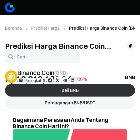
Beranda
Prediksi Harga
Prediksi Harga Binance Coin (BNB)
Prediksi Harga Binance Coin
(BNB)
Binance Coin
(
BNB
)
Rp10,612,182.64
BNB P
-0.06%
Peringkat: 5
Beli BNB
Perdagangan BNB/USDT
Bagaimana Perasaan Anda Tentang
Binance Coin Hari Ini?