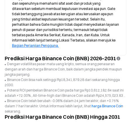
dan sepenuhnya memahami sifat aset dan produk yang 
ditawarkan sebelum membuat keputusan investasi apa pun. Gate 
tidak bertanggung jawab atas kerugian atau kerusakan apa pun 
yang timbul akibat keputusan keuangan tersebut. Selain itu, 
perhatikan bahwa Gate mungkin tidak dapat menyediakan layanan 
penuh di pasar dan yurisdiksi tertentu, termasuk tetapi tidak 
terbatas pada Amerika Serikat, Kanada, Iran, dan Kuba. Untuk 
informasi lebih lanjut tentang Lokasi Terbatas, silakan merujuk ke 
Bagian Perjanjian Pengguna.
Prediksi Harga Binance Coin (BNB) 2026–2031
Dengan volatilitas pasar mata uang kripto, semua orang penasaran
dengan arah dan harga Binance Coin, baik dalam jangka pendek maupun
jangka panjang.
Binance Coin bisa naik setinggi Rp18,341,879.28 dari sekarang hingga
2030.
Potensi ROI pembelian Binance Coin pada harga Rp10,612,182.64 saat ini
adalah +72.00% , All-time-high dari Binance Coin adalah Rp24,575,023.83 .
Binance Coin telah berubah -0.06% dalam 24 jam terakhir, dan +0.75%
dalam 7 hari terakhir. Untuk informasi lebih lanjut, lihat
harga Binance Coin
sekarang.
Prediksi Harga Binance Coin (BNB) Hingga 2031