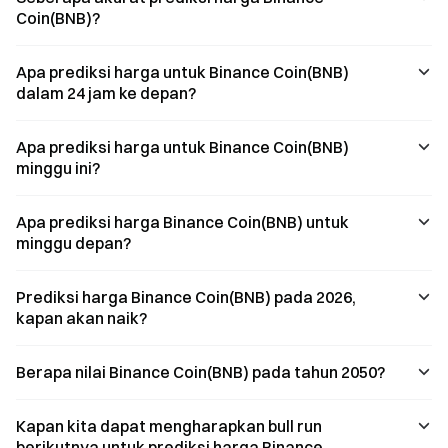
serta potensi
strategi
narasi
Coin(BNB)?
risiko, guna
pertumbuhan
“perlombaan
memberikan
berbasis
kuantum”.
perspektif yang
komunitasnya
Apa prediksi harga untuk Binance Coin(BNB)
komprehensif
mampu menarik
dalam 24 jam ke depan?
bagi pengguna.
pengguna baru
di jaringan?
Artikel ini akan
Apa prediksi harga untuk Binance Coin(BNB)
menganalisis
minggu ini?
protokol tersebut
dengan
meninjau data
Apa prediksi harga Binance Coin(BNB) untuk
on-cha
minggu depan?
Prediksi harga Binance Coin(BNB) pada 2026,
kapan akan naik?
Berapa nilai Binance Coin(BNB) pada tahun 2050?
Kapan kita dapat mengharapkan bull run
berikutnya untuk prediksi harga Binance