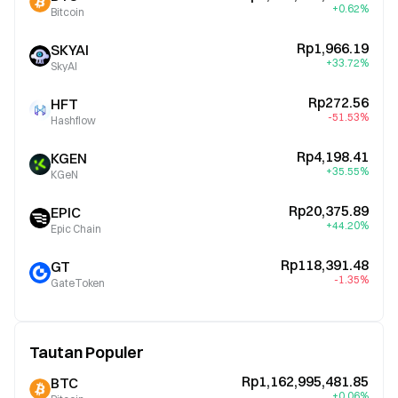
+0.62%
Bitcoin
Rp1,966.19
SKYAI
+33.72%
SkyAI
Rp272.56
HFT
-51.53%
Hashflow
Rp4,198.41
KGEN
+35.55%
KGeN
Rp20,375.89
EPIC
+44.20%
Epic Chain
Rp118,391.48
GT
-1.35%
GateToken
Tautan Populer
Rp1,162,995,481.85
BTC
+0.06%