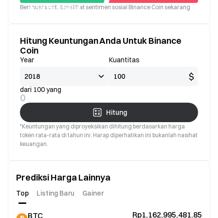
Beri suara untuk melihat sentimen sosial Binance Coin sekarang
Bagus
Buruk
Hitung Keuntungan Anda Untuk Binance
Coin
Year
Kuantitas
$
dari 100 yang
0
Hitung
*Keuntungan yang diproyeksikan dihitung berdasarkan harga
token rata-rata di tahun ini. Harap diperhatikan ini bukanlah nasihat
keuangan.
Prediksi Harga Lainnya
Top
Listing Baru
Gainer
Rp1,162,995,481.85
BTC