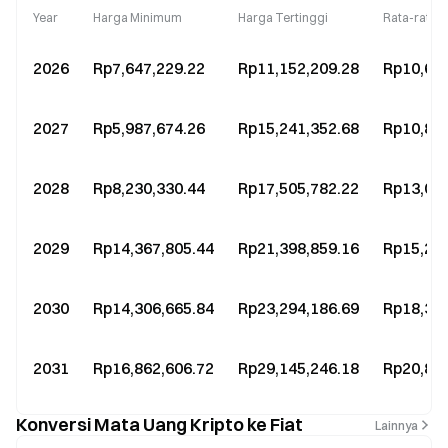
Year
Harga Minimum
Harga Tertinggi
Rata-rata 
2026
Rp7,647,229.22
Rp11,152,209.28
Rp10,621
2027
Rp5,987,674.26
Rp15,241,352.68
Rp10,886
2028
Rp8,230,330.44
Rp17,505,782.22
Rp13,064
2029
Rp14,367,805.44
Rp21,398,859.16
Rp15,284
2030
Rp14,306,665.84
Rp23,294,186.69
Rp18,341
2031
Rp16,862,606.72
Rp29,145,246.18
Rp20,818
Konversi Mata Uang Kripto ke Fiat
Lainnya