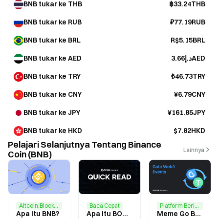
BNB tukar ke THB
฿33.24THB
BNB tukar ke RUB
₽77.19RUB
BNB tukar ke BRL
R$5.15BRL
BNB tukar ke AED
د.إ3.66AED
BNB tukar ke TRY
₺46.73TRY
BNB tukar ke CNY
¥6.79CNY
BNB tukar ke JPY
¥161.85JPY
BNB tukar ke HKD
$7.82HKD
Pelajari Selanjutnya Tentang Binance
Lainnya
Coin (BNB)
Altcoin,Blockchain
Baca Cepat
Platform Berita
Apa itu BNB?
Apa itu BOB (Build On BNB)
Meme Go BNB Chain Gold Rush Month: Transaksikan 10 USDT untuk Mendapatkan Bagian dari 30 BNB