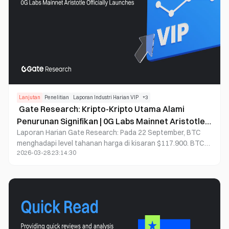
IP on-chain kelas institusi, Aria PRIME.
Lanjutan
Penelitian
Laporan Industri Harian VIP
+
3
Gate Research: Kripto-Kripto Utama Alami
Penurunan Signifikan | 0G Labs Mainnet Aristotle
Laporan Harian Gate Research: Pada 22 September, BTC
Resmi Diluncurkan
menghadapi level tahanan harga di kisaran $117.900. BTC
2026-03-28 23:14:30
terus melemah dan saat ini berada di sekitar $114.300,
dengan penurunan singkat ke $114.250. ETH tetap tertekan
di atas $4.460 dan melanjutkan penurunan, menembus
bawah $4.300 dan mencapai level rendah jangka pendek di
$4.289. GT memasuki fase koreksi yang berkelanjutan
dengan penurunan ke sekitar $16,55, mencerminkan
sentimen pasar negatif. Sementara itu, AVNT (+31,11%), ME