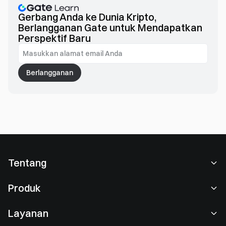
baru yang membentuk interaksi Web3.
Gerbang Anda ke Dunia Kripto,
Berlangganan Gate untuk Mendapatkan
Perspektif Baru
Berlangganan
Tentang
Tentang Kami
Produk
Karier
P2P
Layanan
Ruang berita
Perdagangan Konversi & Blok