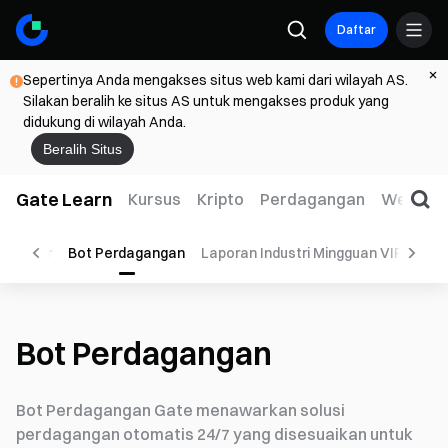
Daftar
Sepertinya Anda mengakses situs web kami dari wilayah AS.
Silakan beralih ke situs AS untuk mengakses produk yang
didukung di wilayah Anda.
Beralih Situs
Gate Learn
Kursus
Kripto
Perdagangan
Web3
n Pasar
Bot Perdagangan
Laporan Industri Mingguan VIP
ETF
Bot Perdagangan
Bot Perdagangan Gate menawarkan solusi
perdagangan otomatis 24/7 yang disesuaikan untuk