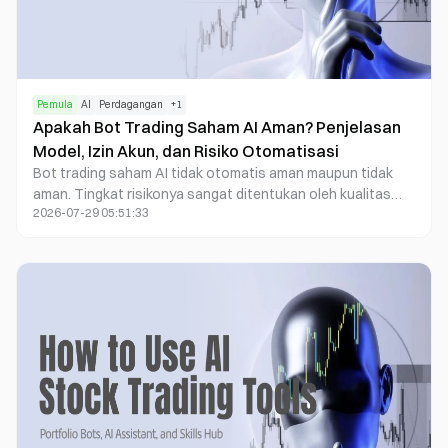
Pemula
AI
Perdagangan
+
1
Apakah Bot Trading Saham AI Aman? Penjelasan
Model, Izin Akun, dan Risiko Otomatisasi
Bot trading saham AI tidak otomatis aman maupun tidak
aman. Tingkat risikonya sangat ditentukan oleh kualitas
2026-07-29 05:51:33
model, sumber data, izin eksekusi, pengendalian risiko,
serta sejauh mana pengawasan manusia dilakukan. Bot
dapat meningkatkan efisiensi pemrosesan data dan
eksekusi, tetapi juga mampu mengeksekusi sinyal yang
keliru, kesalahan perangkat lunak, atau strategi yang kurang
matang menjadi order nyata dengan kecepatan tinggi.