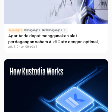
Menengah
Perdagangan
Bot Perdagangan
+
1
Agar Anda dapat menggunakan alat
perdagangan saham AI di Gate dengan optimal,
2026-07-24 09:50:56
mulailah dengan mencocokkan alat berdasarkan
fungsinya: gunakan bot portofolio saham untuk
pengelolaan portofolio berbasis aturan, gunakan
Gate AI untuk penelitian pasar dan pan